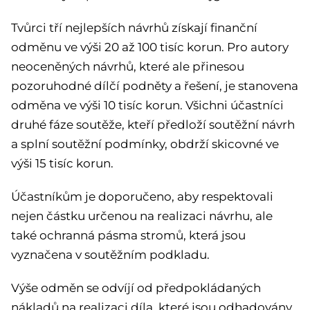
Tvůrci tří nejlepších návrhů získají finanční
odměnu ve výši 20 až 100 tisíc korun. Pro autory
neoceněných návrhů, které ale přinesou
pozoruhodné dílčí podněty a řešení, je stanovena
odměna ve výši 10 tisíc korun. Všichni účastníci
druhé fáze soutěže, kteří předloží soutěžní návrh
a splní soutěžní podmínky, obdrží skicovné ve
výši 15 tisíc korun.
Účastníkům je doporučeno, aby respektovali
nejen částku určenou na realizaci návrhu, ale
také ochranná pásma stromů, která jsou
vyznačena v soutěžním podkladu.
Výše odměn se odvíjí od předpokládaných
nákladů na realizaci díla, které jsou odhadovány