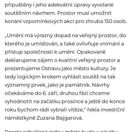
připuštěny i jeho adekvátní úpravy vyvolané
soutěžním návrhem. Prostor musí umožnit
konání vzpomínkových akcí pro zhruba 150 osob.
„Umění má výrazný dopad na veřejný prostor, do
kterého je umísťován, a také ovlivňuje vnímání a
přístup společnosti k umění. Opakovaně
deklarujeme zájem o kvalitní veřejný prostor a
prezentujeme Ostravu jako město kultury. Je
tedy logickým krokem vyhlásit soutěž na tak
významný prvek, jako je památník. Návrhy
očekáváme do 6. září, druhou fázi chceme
vyhodnotit na začátku prosince a ještě do konce
roku bychom rádi vybrali vítěze,“ řekla investiční
náměstkyně Zuzana Bajgarová.
Porota schválená radou města bude u návrhu