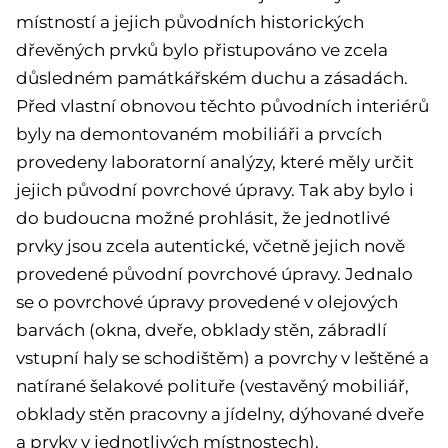
místností a jejich původních historických
dřevěných prvků bylo přistupováno ve zcela
důsledném památkářském duchu a zásadách.
Před vlastní obnovou těchto původních interiérů
byly na demontovaném mobiliáři a prvcích
provedeny laboratorní analýzy, které měly určit
jejich původní povrchové úpravy. Tak aby bylo i
do budoucna možné prohlásit, že jednotlivé
prvky jsou zcela autentické, včetně jejich nově
provedené původní povrchové úpravy. Jednalo
se o povrchové úpravy provedené v olejových
barvách (okna, dveře, obklady stěn, zábradlí
vstupní haly se schodištěm) a povrchy v leštěné a
natírané šelakové polituře (vestavěný mobiliář,
obklady stěn pracovny a jídelny, dýhované dveře
a prvky v jednotlivých místnostech).