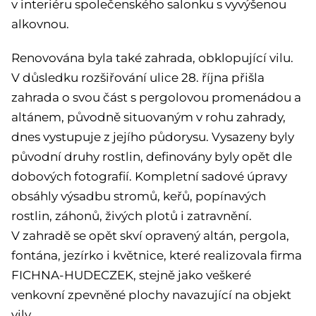
v interiéru společenského salonku s vyvýšenou
alkovnou.
Renovována byla také zahrada, obklopující vilu.
V důsledku rozšiřování ulice 28. října přišla
zahrada o svou část s pergolovou promenádou a
altánem, původně situovaným v rohu zahrady,
dnes vystupuje z jejího půdorysu. Vysazeny byly
původní druhy rostlin, definovány byly opět dle
dobových fotografií. Kompletní sadové úpravy
obsáhly výsadbu stromů, keřů, popínavých
rostlin, záhonů, živých plotů i zatravnění.
V zahradě se opět skví opravený altán, pergola,
fontána, jezírko i květnice, které realizovala firma
FICHNA-HUDECZEK, stejně jako veškeré
venkovní zpevněné plochy navazující na objekt
vily.