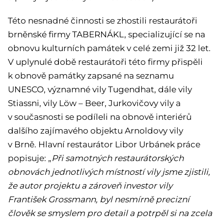
Této nesnadné činnosti se zhostili restaurátoři
brněnské firmy TABERNÁKL, specializující se na
obnovu kulturních památek v celé zemi již 32 let.
V uplynulé době restaurátoři této firmy přispěli
k obnově památky zapsané na seznamu
UNESCO, významné vily Tugendhat, dále vily
Stiassni, vily Löw – Beer, Jurkovičovy vily a
v současnosti se podíleli na obnově interiérů
dalšího zajímavého objektu Arnoldovy vily
v Brně. Hlavní restaurátor Libor Urbánek práce
popisuje: „
Při samotných restaurátorských
obnovách jednotlivých místností vily jsme zjistili,
že autor projektu a zároveň investor vily
František Grossmann, byl nesmírně precizní
člověk se smyslem pro detail a potrpěl si na zcela