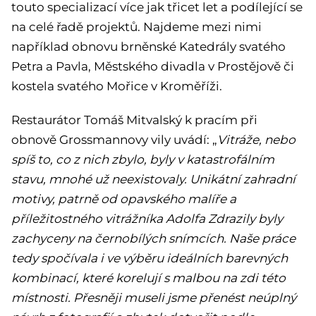
touto specializací více jak třicet let a podílející se
na celé řadě projektů. Najdeme mezi nimi
například obnovu brněnské Katedrály svatého
Petra a Pavla, Městského divadla v Prostějově či
kostela svatého Mořice v Kroměříži.
Restaurátor Tomáš Mitvalský k pracím při
obnově Grossmannovy vily uvádí: „
Vitráže, nebo
spíš to, co z nich zbylo, byly v katastrofálním
stavu, mnohé už neexistovaly. Unikátní zahradní
motivy, patrně od opavského malíře a
příležitostného vitrážníka Adolfa Zdrazily byly
zachyceny na černobílých snímcích. Naše práce
tedy spočívala i ve výběru ideálních barevných
kombinací, které korelují s malbou na zdi této
místnosti. Přesněji museli jsme přenést neúplný