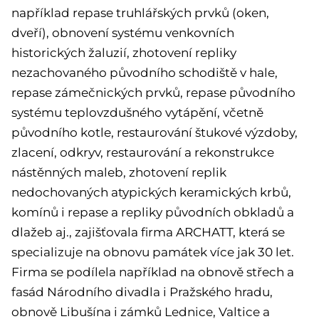
například repase truhlářských prvků (oken,
dveří), obnovení systému venkovních
historických žaluzií, zhotovení repliky
nezachovaného původního schodiště v hale,
repase zámečnických prvků, repase původního
systému teplovzdušného vytápění, včetně
původního kotle, restaurování štukové výzdoby,
zlacení, odkryv, restaurování a rekonstrukce
nástěnných maleb, zhotovení replik
nedochovaných atypických keramických krbů,
komínů i repase a repliky původních obkladů a
dlažeb aj., zajišťovala firma ARCHATT, která se
specializuje na obnovu památek více jak 30 let.
Firma se podílela například na obnově střech a
fasád Národního divadla i Pražského hradu,
obnově Libušína i zámků Lednice, Valtice a