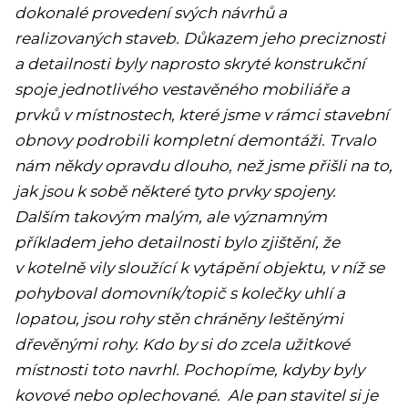
dokonalé provedení svých návrhů a
realizovaných staveb. Důkazem jeho preciznosti
a detailnosti byly naprosto skryté konstrukční
spoje jednotlivého vestavěného mobiliáře a
prvků v místnostech, které jsme v rámci stavební
obnovy podrobili kompletní demontáži. Trvalo
nám někdy opravdu dlouho, než jsme přišli na to,
jak jsou k sobě některé tyto prvky spojeny.
Dalším takovým malým, ale významným
příkladem jeho detailnosti bylo zjištění, že
v kotelně vily sloužící k vytápění objektu, v níž se
pohyboval domovník/topič s kolečky uhlí a
lopatou, jsou rohy stěn chráněny leštěnými
dřevěnými rohy. Kdo by si do zcela užitkové
místnosti toto navrhl. Pochopíme, kdyby byly
kovové nebo oplechované. Ale pan stavitel si je