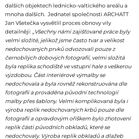
dalších objektech lednicko-valtického areálu a
mnoha dalších. Jednatel společnosti ARCHATT
Jan Všetečka vysvětlil proces obnovy vily
detailněji: „
Všechny námi zajišťované práce byly
velmi složité, jelikož jsme často tvar a velikost
nedochovaných prvků odvozovali pouze z
černobílých dobových fotografií, velmi složitá
byla replika schodiště ve vstupní hale s veškerou
výzdobou. Část interiérové výmalby se
nedochovala a byla rovněž rekonstruována dle
fotografií a prováděna původní technologií
malby přes šablony. Velmi komplikovaná byla i
výroba replik nedochovaných krbů pouze dle
fotografií a opravdovým oříškem bylo zhotovení
replik části původních obkladů, které se
nedochovaly. Výroba replik obkladů a dlažeb