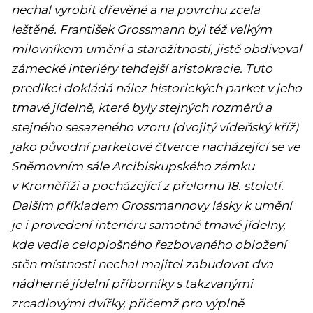
nechal vyrobit dřevěné a na povrchu zcela
leštěné. František Grossmann byl též velkým
milovníkem umění a starožitností, jistě obdivoval
zámecké interiéry tehdejší aristokracie. Tuto
predikci dokládá nález historických parket v jeho
tmavé jídelně, které byly stejných rozměrů a
stejného sesazeného vzoru (dvojitý vídeňský kříž)
jako původní parketové čtverce nacházející se ve
Sněmovním sále Arcibiskupského zámku
v Kroměříži a pocházející z přelomu 18. století.
Dalším příkladem Grossmannovy lásky k umění
je i provedení interiéru samotné tmavé jídelny,
kde vedle celoplošného řezbovaného obložení
stěn místnosti nechal majitel zabudovat dva
nádherné jídelní příborníky s takzvanými
zrcadlovými dvířky, přičemž pro výplně