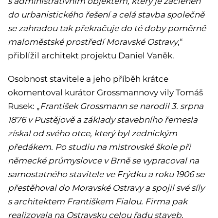
s administrativním objektem, který je začleněn
do urbanistického řešení a celá stavba společně
se zahradou tak překračuje do té doby poměrně
maloměstské prostředí Moravské Ostravy
,“
přiblížil architekt projektu Daniel Vaněk.
Osobnost stavitele a jeho příběh krátce
okomentoval kurátor Grossmannovy vily Tomáš
Rusek: „
František Grossmann se narodil 3. srpna
1876 v Pustějově a základy stavebního řemesla
získal od svého otce, který byl zednickým
předákem. Po studiu na mistrovské škole při
německé průmyslovce v Brně se vypracoval na
samostatného stavitele ve Frýdku a roku 1906 se
přestěhoval do Moravské Ostravy a spojil své síly
s architektem Františkem Fialou. Firma pak
realizovala na Ostravsku celou řadu staveb,