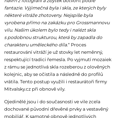
návrh z fotografií a zbytek dotvořit podle
fantazie. Výjimečná byla i skla, ze kterých byly
některé vitráže zhotoveny. Nejspíše byla
vyrobena přímo na zakázku pro Grossmannovu
vilu. Našim úkolem bylo tedy i nalézt skla
s podobnou strukturou, která by zapadla do
charakteru uměleckého díla
.“ Proces
restaurování vitráží je už stovky let neměnný,
respektující tradici řemesla. Po vyjmutí mozaiek
z rámu se jednotlivá skla rozeberou z olověných
kolejnic, aby se očistila a následně do profilů
vrátila. Tento postup využili i restaurátoři firmy
Mitvalsky.cz při obnově vily.
Ojedinělé jsou i do současnosti ve vile zcela
dochované původní dřevěné prvky a vestavěný
mobiliář. K samotné obnově jednotlivých