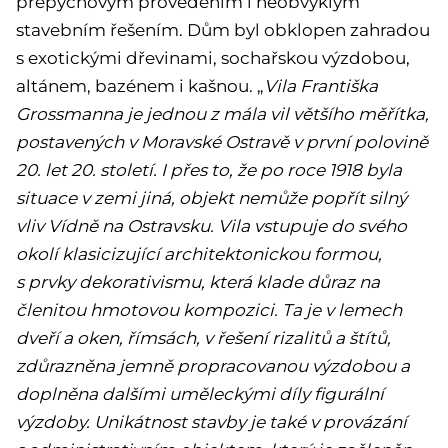
přepychovým provedením i neobvyklým
stavebním řešením. Dům byl obklopen zahradou
s exotickými dřevinami, sochařskou výzdobou,
altánem, bazénem i kašnou. „
Vila Františka
Grossmanna je jednou z mála vil většího měřítka,
postavených v Moravské Ostravě v první polovině
20. let 20. století. I přes to, že po roce 1918 byla
situace v zemi jiná, objekt nemůže popřít silný
vliv Vídně na Ostravsku. Vila vstupuje do svého
okolí klasicizující architektonickou formou,
s prvky dekorativismu, která klade důraz na
členitou hmotovou kompozici. Ta je v lemech
dveří a oken, římsách, v řešení rizalitů a štítů,
zdůrazněna jemně propracovanou výzdobou a
doplněna dalšími uměleckými díly figurální
výzdoby. Unikátnost stavby je také v provázání