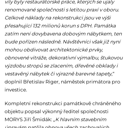
vily byly restaurátorské práce, kterých se ujaly
renomované společnosti s letitou praxí v oboru.
Celkové náklady na rekonstrukci jsou ve výši
přesahující 132 milionů korun s DPH.
Památka
zatím není dovybavena dobovým nábytkem, ten
bude pořízen následně. Návštěvníci však již nyní
mohou obdivovat architektonické prvky,
obnovené vitráže, dekorativní výmalbu, štukovou
výzdobu stropů se zlacením, dřevěné obklady i
vestavěný nábytek či výrazně barevné tapety
,“
doplnil Břetislav Riger, náměstek primátora pro
investice.
Kompletní rekonstrukci památkově chráněného
objektu popsal výkonný ředitel společnosti
MORYS Jiří Šmidák: „
K hlavním stavebním
úpravám patřila obnova všech zachovalých