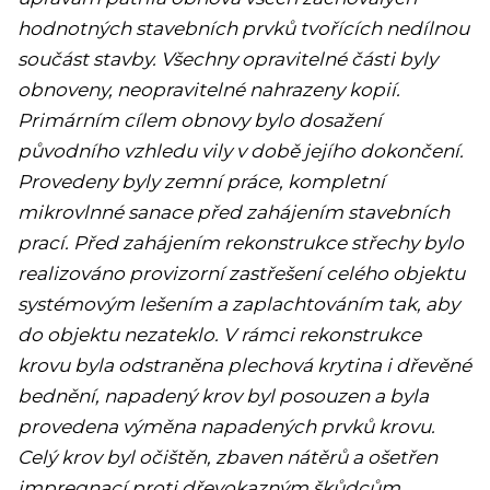
hodnotných stavebních prvků tvořících nedílnou
součást stavby. Všechny opravitelné části byly
obnoveny, neopravitelné nahrazeny kopií.
Primárním cílem obnovy bylo dosažení
původního vzhledu vily v době jejího dokončení.
Provedeny byly zemní práce, kompletní
mikrovlnné sanace před zahájením stavebních
prací. Před zahájením rekonstrukce střechy bylo
realizováno provizorní zastřešení celého objektu
systémovým lešením a zaplachtováním tak, aby
do objektu nezateklo. V rámci rekonstrukce
krovu byla odstraněna plechová krytina i dřevěné
bednění, napadený krov byl posouzen a byla
provedena výměna napadených prvků krovu.
Celý krov byl očištěn, zbaven nátěrů a ošetřen
impregnací proti dřevokazným škůdcům.