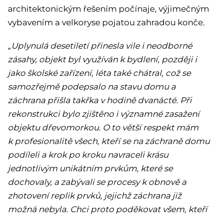
architektonickým řešením počínaje, výjimečným
vybavením a velkoryse pojatou zahradou konče.
„
Uplynulá desetiletí přinesla vile i neodborné
zásahy, objekt byl využíván k bydlení, později i
jako školské zařízení, léta také chátral, což se
samozřejmě podepsalo na stavu domu a
záchrana přišla takřka v hodině dvanácté. Při
rekonstrukci bylo zjištěno i významné zasažení
objektu dřevomorkou. O to větší respekt mám
k profesionalitě všech, kteří se na záchraně domu
podíleli a krok po kroku navraceli krásu
jednotlivým unikátním prvkům, které se
dochovaly, a zabývali se procesy k obnově a
zhotovení replik prvků, jejichž záchrana již
možná nebyla. Chci proto poděkovat všem, kteří