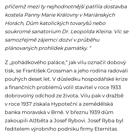
přičemž mezi ty nejhodnotnější patřila dostavba
kostela Panny Marie Královny v Mariánských
Horách, Dům katolických tovaryšů nebo
soukromé sanatorium Dr. Leopolda Kleina. Víc se
samozřejmě zájemci dozví v průběhu
plánovaných prohlídek památky. “
Z „pohádkového paláce,“ jak vilu označil dobový
tisk, se František Grossman a jeho rodina radovali
pouhých deset let. V důsledku hospodářské krize
a finančních problémů volil stavitel v roce 1933
dobrovolný odchod ze života. Vilu pak v dražbě
v roce 1937 získala Hypoteční a zemědělská
banka moravská v Brně. V březnu 1939 dům
zakoupili Alžběta a Josef Rybovi. Josef Ryba byl
ředitelem výrobního podniku firmy Eternitas