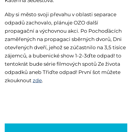
Kateřina Šebestová.
Aby si město svoji převahu v oblasti separace
odpadů zachovalo, plánuje OZO další
propagační a výchovnou akci. Po Pochoďácích
zaměřených na propagaci sběrných dvorů, Dni
otevřených dveří, jehož se zúčastnilo na 3,5 tisíce
zájemců, a bubenické show 1-2-3ďte odpad! to
tentokrát bude série filmových spotů Ze života
odpadků aneb Třiďte odpad! První šot můžete
zkouknout
zde
.