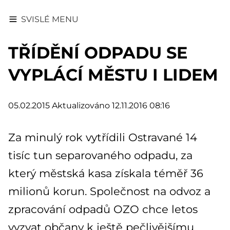
SVISLÉ MENU
TŘÍDĚNÍ ODPADU SE
VYPLÁCÍ MĚSTU I LIDEM
05.02.2015
Aktualizováno 12.11.2016 08:16
Za minulý rok vytřídili Ostravané 14
tisíc tun separovaného odpadu, za
který městská kasa získala téměř 36
milionů korun. Společnost na odvoz a
zpracování odpadů OZO chce letos
vyzvat občany k ještě pečlivějšímu