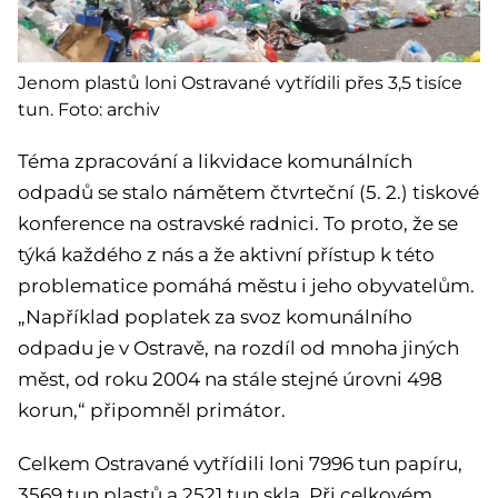
Jenom plastů loni Ostravané vytřídili přes 3,5 tisíce
tun. Foto: archiv
Téma zpracování a likvidace komunálních
odpadů se stalo námětem čtvrteční (5. 2.) tiskové
konference na ostravské radnici. To proto, že se
týká každého z nás a že aktivní přístup k této
problematice pomáhá městu i jeho obyvatelům.
„Například poplatek za svoz komunálního
odpadu je v Ostravě, na rozdíl od mnoha jiných
měst, od roku 2004 na stále stejné úrovni 498
korun,“ připomněl primátor.
Celkem Ostravané vytřídili loni 7996 tun papíru,
3569 tun plastů a 2521 tun skla. Při celkovém