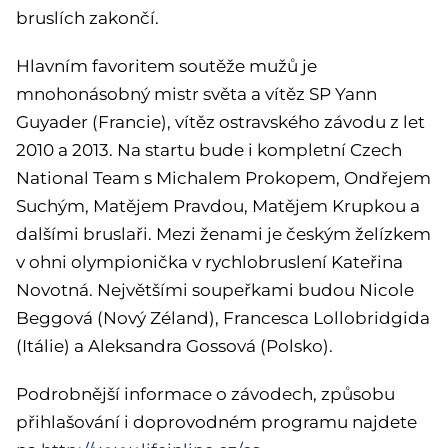
bruslích zakončí.
Hlavním favoritem soutěže mužů je
mnohonásobný mistr světa a vítěz SP Yann
Guyader (Francie), vítěz ostravského závodu z let
2010 a 2013. Na startu bude i kompletní Czech
National Team s Michalem Prokopem, Ondřejem
Suchým, Matějem Pravdou, Matějem Krupkou a
dalšími bruslaři. Mezi ženami je českým želízkem
v ohni olympionička v rychlobruslení Kateřina
Novotná. Největšími soupeřkami budou Nicole
Beggová (Nový Zéland), Francesca Lollobridgida
(Itálie) a Aleksandra Gossová (Polsko).
Podrobnější informace o závodech, způsobu
přihlašování i doprovodném programu najdete