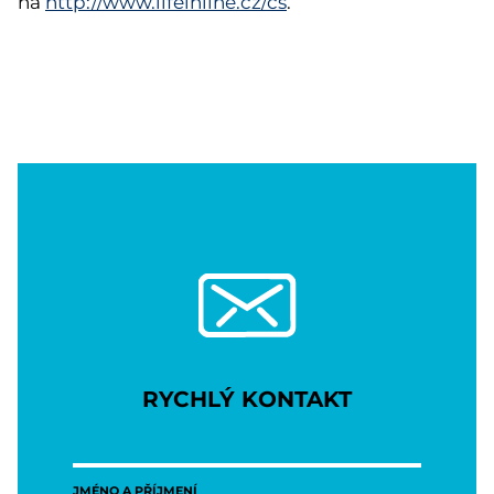
na
http://www.lifeinline.cz/cs
.
RYCHLÝ KONTAKT
JMÉNO A PŘÍJMENÍ