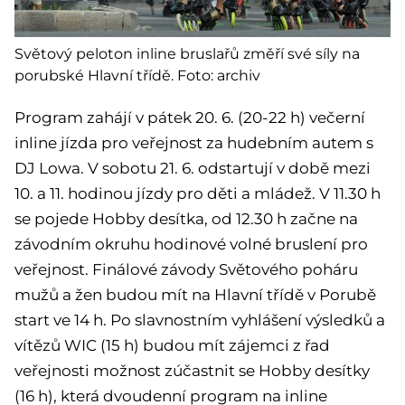
Světový peloton inline bruslařů změří své síly na
porubské Hlavní třídě. Foto: archiv
Program zahájí v pátek 20. 6. (20-22 h) večerní
inline jízda pro veřejnost za hudebním autem s
DJ Lowa. V sobotu 21. 6. odstartují v době mezi
10. a 11. hodinou jízdy pro děti a mládež. V 11.30 h
se pojede Hobby desítka, od 12.30 h začne na
závodním okruhu hodinové volné bruslení pro
veřejnost. Finálové závody Světového poháru
mužů a žen budou mít na Hlavní třídě v Porubě
start ve 14 h. Po slavnostním vyhlášení výsledků a
vítězů WIC (15 h) budou mít zájemci z řad
veřejnosti možnost zúčastnit se Hobby desítky
(16 h), která dvoudenní program na inline