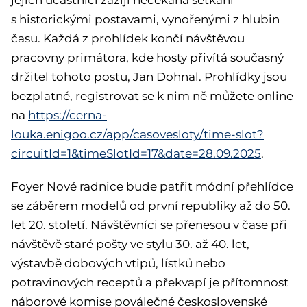
jejich účastníci zažijí nečekaná setkání
s historickými postavami, vynořenými z hlubin
času. Každá z prohlídek končí návštěvou
pracovny primátora, kde hosty přivítá současný
držitel tohoto postu, Jan Dohnal. Prohlídky jsou
bezplatné, registrovat se k nim ně můžete online
na
https://cerna-
louka.enigoo.cz/app/casovesloty/time-slot?
circuitId=1&timeSlotId=17&date=28.09.2025
.
Foyer Nové radnice bude patřit módní přehlídce
se záběrem modelů od první republiky až do 50.
let 20. století. Návštěvníci se přenesou v čase při
návštěvě staré pošty ve stylu 30. až 40. let,
výstavbě dobových vtipů, lístků nebo
potravinových receptů a překvapí je přítomnost
náborové komise poválečné československé