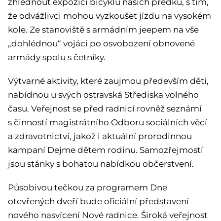
zhlédnout expozici bicyklů našich předků, s tím,
že odvážlivci mohou vyzkoušet jízdu na vysokém
kole. Ze stanoviště s armádním jeepem na vše
„dohlédnou“ vojáci po osvobození obnovené
armády spolu s četníky.
Výtvarné aktivity, které zaujmou především děti,
nabídnou u svých ostravská Střediska volného
času. Veřejnost se před radnicí rovněž seznámí
s činností magistrátního Odboru sociálních věcí
a zdravotnictví, jakož i aktuální prorodinnou
kampaní Dejme dětem rodinu. Samozřejmostí
jsou stánky s bohatou nabídkou občerstvení.
Působivou tečkou za programem Dne
otevřených dveří bude oficiální představení
nového nasvícení Nové radnice. Široká veřejnost