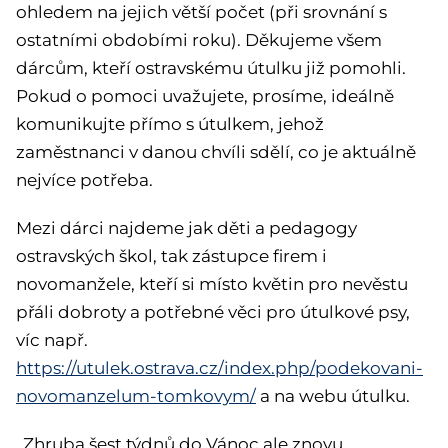
ohledem na jejich větší počet (při srovnání s
ostatními obdobími roku). Děkujeme všem
dárcům, kteří ostravskému útulku již pomohli.
Pokud o pomoci uvažujete, prosíme, ideálně
komunikujte přímo s útulkem, jehož
zaměstnanci v danou chvíli sdělí, co je aktuálně
nejvíce potřeba.
Mezi dárci najdeme jak děti a pedagogy
ostravských škol, tak zástupce firem i
novomanžele, kteří si místo květin pro nevěstu
přáli dobroty a potřebné věci pro útulkové psy,
víc např.
https://utulek.ostrava.cz/index.php/podekovani-
novomanzelum-tomkovym/
a na webu útulku.
„Zhruba šest týdnů do Vánoc ale znovu