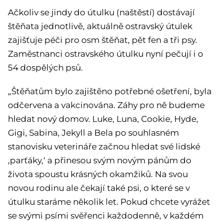
Ačkoliv se jindy do útulku (naštěstí) dostávají
štěňata jednotlivě, aktuálně ostravský útulek
zajišťuje péči pro osm štěňat, pět fen a tři psy.
Zaměstnanci ostravského útulku nyní pečují i o
54 dospělých psů.
„Štěňatům bylo zajištěno potřebné ošetření, byla
odčervena a vakcinována. Záhy pro ně budeme
hledat nový domov. Luke, Luna, Cookie, Hyde,
Gigi, Sabina, Jekyll a Bela po souhlasném
stanovisku veterináře začnou hledat své lidské
‚parťáky,‘ a přinesou svým novým pánům do
života spoustu krásných okamžiků. Na svou
novou rodinu ale čekají také psi, o které se v
útulku staráme několik let. Pokud chcete vyrážet
se svými psími svěřenci každodenně, v každém