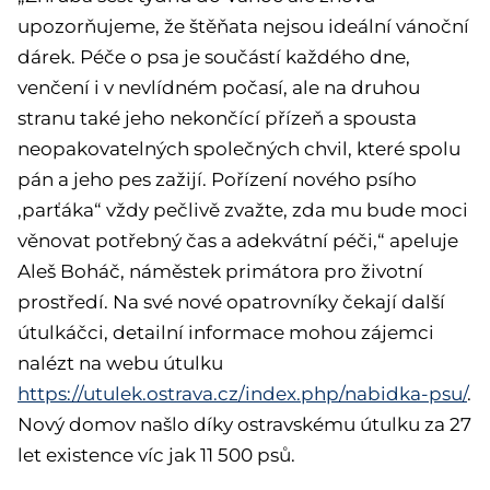
upozorňujeme, že štěňata nejsou ideální vánoční
dárek. Péče o psa je součástí každého dne,
venčení i v nevlídném počasí, ale na druhou
stranu také jeho nekončící přízeň a spousta
neopakovatelných společných chvil, které spolu
pán a jeho pes zažijí. Pořízení nového psího
‚parťáka“ vždy pečlivě zvažte, zda mu bude moci
věnovat potřebný čas a adekvátní péči,“ apeluje
Aleš Boháč, náměstek primátora pro životní
prostředí. Na své nové opatrovníky čekají další
útulkáčci, detailní informace mohou zájemci
nalézt na webu útulku
https://utulek.ostrava.cz/index.php/nabidka-psu/
.
Nový domov našlo díky ostravskému útulku za 27
let existence víc jak 11 500 psů.