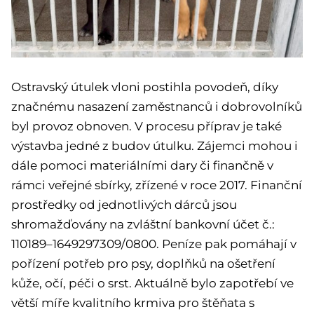
Ostravský útulek vloni postihla povodeň, díky
značnému nasazení zaměstnanců i dobrovolníků
byl provoz obnoven. V procesu příprav je také
výstavba jedné z budov útulku. Zájemci mohou i
dále pomoci materiálními dary či finančně v
rámci veřejné sbírky, zřízené v roce 2017. Finanční
prostředky od jednotlivých dárců jsou
shromažďovány na zvláštní bankovní účet č.:
110189–1649297309/0800. Peníze pak pomáhají v
pořízení potřeb pro psy, doplňků na ošetření
kůže, očí, péči o srst. Aktuálně bylo zapotřebí ve
větší míře kvalitního krmiva pro štěňata s