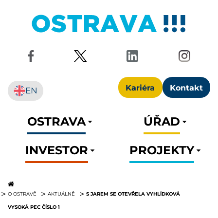
Kariéra
Kontakt
EN
OSTRAVA
ÚŘAD
INVESTOR
PROJEKTY
S JAREM SE OTEVŘELA VYHLÍDKOVÁ
O OSTRAVĚ
AKTUÁLNĚ
VYSOKÁ PEC ČÍSLO 1