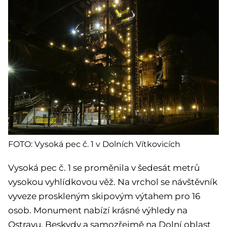
FOTO: Vysoká pec č. 1 v Dolních Vítkovicích
Vysoká pec č. 1 se proměnila v šedesát metrů
vysokou vyhlídkovou věž. Na vrchol se návštěvník
vyveze proskleným skipovým výtahem pro 16
osob. Monument nabízí krásné výhledy na
Ostravu, Beskydy a samozřejmě na Dolní oblast