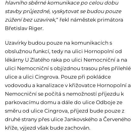
hlavního sběrné komunikace po celou dobu
stavby průjezdné, vyskytovat se budou pouze
zúžení bez uzavírek
,“ řekl náměstek primátora
Břetislav Riger.
Uzavírky budou pouze na komunikacích s
obslužnou funkcí, tedy na ulici Hornopolní od
lékárny U Zlatého raka po ulici Nemocniční a na
ulici Nemocniční s objízdnou trasou přes přilehlé
ulice a ulici Cingrova. Pouze při pokládce
vodovodu a kanalizace v křižovatce Hornopolní a
Nemocniční se počítá s nemožností příjezdu k
parkovacímu domu a dále do ulice Odboje ze
směru od ulice Cingrova, příjezd bude pouze z
druhé strany přes ulice Jankovského a Červeného
kříže, výjezd však bude zachován.