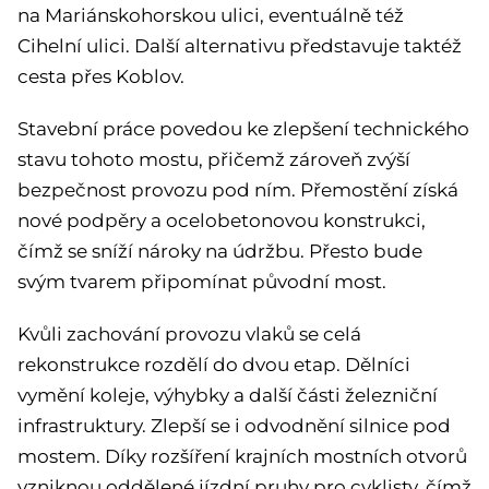
na Mariánskohorskou ulici, eventuálně též
Cihelní ulici. Další alternativu představuje taktéž
cesta přes Koblov.
Stavební práce povedou ke zlepšení technického
stavu tohoto mostu, přičemž zároveň zvýší
bezpečnost provozu pod ním. Přemostění získá
nové podpěry a ocelobetonovou konstrukci,
čímž se sníží nároky na údržbu. Přesto bude
svým tvarem připomínat původní most.
Kvůli zachování provozu vlaků se celá
rekonstrukce rozdělí do dvou etap. Dělníci
vymění koleje, výhybky a další části železniční
infrastruktury. Zlepší se i odvodnění silnice pod
mostem. Díky rozšíření krajních mostních otvorů
vzniknou oddělené jízdní pruhy pro cyklisty, čímž