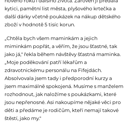
nového roku i dalšího života. Zároveň ji předala
kytici, pamětní list města, plyšového krtečka a
další dárky včetně poukázek na nákup dětského
zboží v hodnotě 5 tisíc korun.
„Chtěla bych všem maminkám a jejich
miminkám popřát, a věřím, že jsou šťastné, tak
jako já," řekla během návštěvy šťastná maminka.
„Moje poděkování patří lékařům a
zdravotnickému personálu na Fifejdách.
Absolvovala jsem tady i předporodní kurzy a
jsem maximálně spokojená. Musíme s manželem
rozhodnout, jak naložíme s poukázkami, které
jsou nepřenosné. Asi nakoupíme nějaké věci pro
děti a předáme je rodičům, kteří nemají takové
štěstí, jako my."