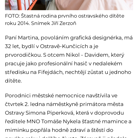
FOTO: Štastná rodina prvního ostravského dítěte
roku 2014. Snímek Jiří Zerzoň
Paní Martina, povoláním grafická designérka, má
32 let, bydlí v Ostravě-Kunčicích a je
prvorodičkou. S otcem Nikol - Davidem, který
pracuje jako profesionální hasič v nedalekém
středisku na Fifejdách, nechtějí zůstat u jednoho
dítěte.
Porodnici městské nemocnice navštívila ve
čtvrtek 2. ledna náměstkyně primátora města
Ostravy Simona Piperková, která v doprovodu
ředitele MNO Tomáše Nykela šťastné mamince a
miminku popřála hodně zdraví a štěstí do