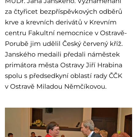
MUDr. Jana Janského. Vyznamenání
za čtyřicet bezpříspěvkových odběrů
krve a krevních derivátů v Krevním
centru Fakultní nemocnice v Ostravě-
Porubě jim udělil Český červený kříž.
Janského medaili předali náměstek
primátora města Ostravy Jiří Hrabina
spolu s předsedkyní oblastí rady ČČK
v Ostravě Miladou Němčíkovou.