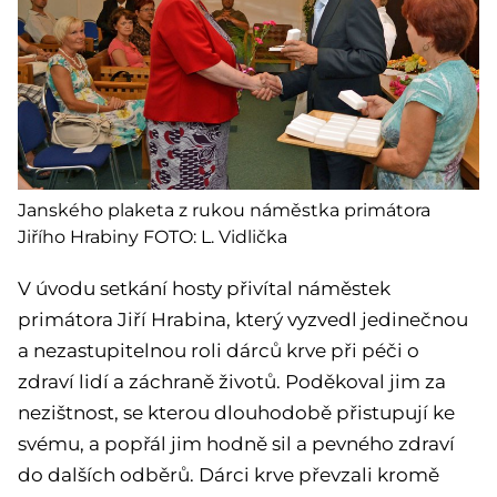
Janského plaketa z rukou náměstka primátora
Jiřího Hrabiny FOTO: L. Vidlička
V úvodu setkání hosty přivítal náměstek
primátora Jiří Hrabina, který vyzvedl jedinečnou
a nezastupitelnou roli dárců krve při péči o
zdraví lidí a záchraně životů. Poděkoval jim za
nezištnost, se kterou dlouhodobě přistupují ke
svému, a popřál jim hodně sil a pevného zdraví
do dalších odběrů. Dárci krve převzali kromě