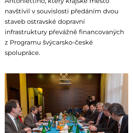
Antoniettiho, který krajské město
navštívil v souvislosti předáním dvou
staveb ostravské dopravní
infrastruktury převážně financovaných
z Programu švýcarsko-české
spolupráce.