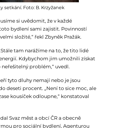
 setkání. Foto: B. Krzyžanek
musíme si uvědomit, že v každé
to bydlení sami zajistit. Povinností
elmi složité,“ řekl Zbyněk Pražák.
Stále tam narážíme na to, že tito lidé
nergií. Kdybychom jim umožnili získat
o neřešitelný problém,“ uvedl.
eří tyto dluhy nemají nebo je jsou
 do deseti procent. „Není to sice moc, ale
 zase kousíček odloupne,“ konstatoval
ádal Svaz měst a obcí ČR a obecně
rmou pro sociální bydlení, Agenturou