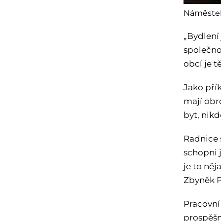
Náměstek 
„Bydlení
společno
obcí je 
Jako přík
mají obr
byt, nikd
Radnice s
schopni j
je to ně
Zbyněk P
Pracovní
prospěšn