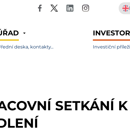
ÚŘAD
INVESTO
řední deska, kontakty...
Investiční přílež
ACOVNÍ SETKÁNÍ K
DLENÍ