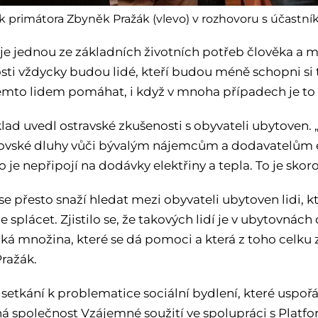
primátora Zbyněk Pražák (vlevo) v rozhovoru s účastníky
 je jednou ze základních životních potřeb člověka a 
sti vždycky budou lidé, kteří budou méně schopni si to
těmto lidem pomáhat, i když v mnoha případech je to v
lad uvedl ostravské zkušenosti s obyvateli ubytoven. „
ovské dluhy vůči bývalým nájemcům a dodavatelům e
o je nepřipojí na dodávky elektřiny a tepla. To je skor
e přesto snaží hledat mezi obyvateli ubytoven lidi, kt
e splácet. Zjistilo se, že takových lidí je v ubytovnách
jaká množina, které se dá pomoci a která z toho celku
ražák.
 setkání k problematice sociální bydlení, které uspoř
á společnost Vzájemné soužití ve spolupráci s Platfo