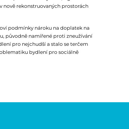
s v nově rekonstruovaných prostorách
anoví podmínky nároku na doplatek na
oku, původně namířené proti zneužívání
lení pro nejchudší a stalo se terčem
problematiku bydlení pro sociálně