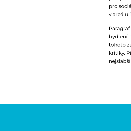
pro soci
v areálu 
Paragraf
bydlení.
tohoto z
kritiky.
nejslabší