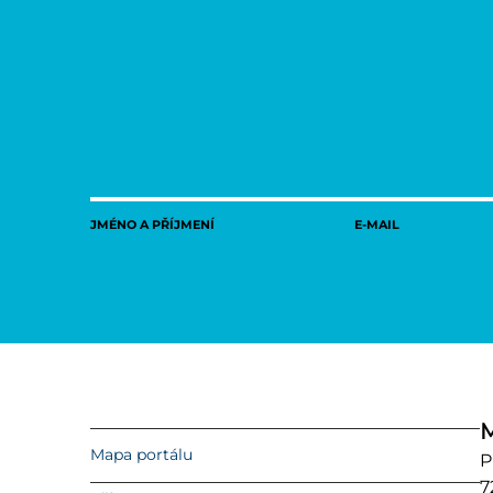
JMÉNO A PŘÍJMENÍ
E-MAIL
M
Mapa portálu
P
7