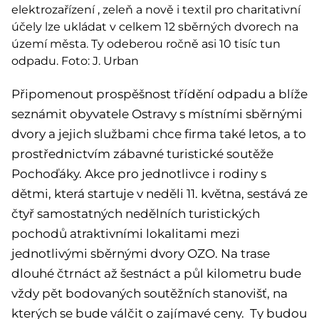
elektrozařízení , zeleň a nově i textil pro charitativní
účely lze ukládat v celkem 12 sběrných dvorech na
území města. Ty odeberou ročně asi 10 tisíc tun
odpadu. Foto: J. Urban
Připomenout prospěšnost třídění odpadu a blíže
seznámit obyvatele Ostravy s místními sběrnými
dvory a jejich službami chce firma také letos, a to
prostřednictvím zábavné turistické soutěže
Pochoďáky. Akce pro jednotlivce i rodiny s
dětmi, která startuje v neděli 11. května, sestává ze
čtyř samostatných nedělních turistických
pochodů atraktivními lokalitami mezi
jednotlivými sběrnými dvory OZO. Na trase
dlouhé čtrnáct až šestnáct a půl kilometru bude
vždy pět bodovaných soutěžních stanovišť, na
kterých se bude válčit o zajímavé ceny. Ty budou