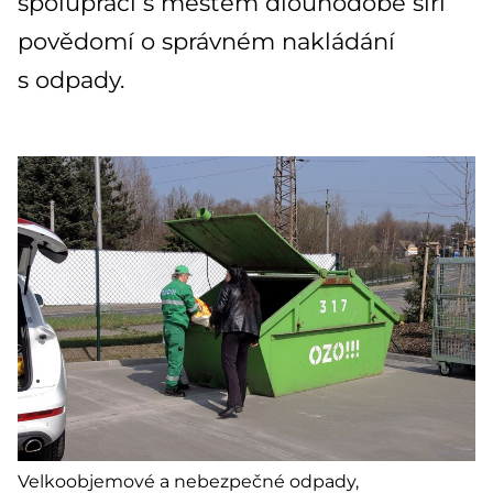
spolupráci s městem dlouhodobě šíří
povědomí o správném nakládání
s odpady.
Velkoobjemové a nebezpečné odpady,