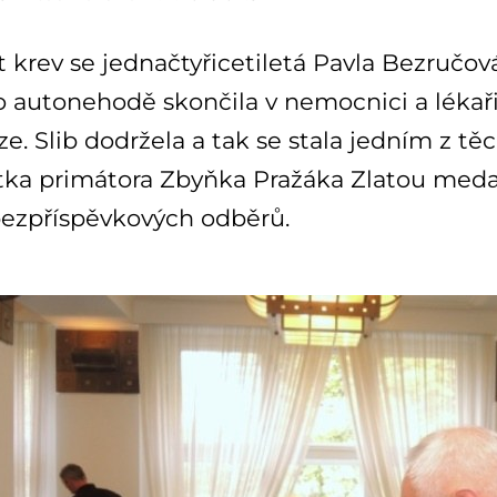
 krev se jednačtyřicetiletá Pavla Bezručov
 autonehodě skončila v nemocnici a lékaři
ze. Slib dodržela a tak se stala jedním z těch
ka primátora Zbyňka Pražáka Zlatou medai
bezpříspěvkových odběrů.