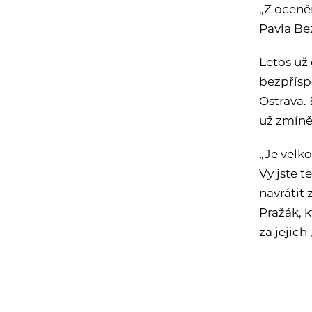
„Z oceně
Pavla Bez
Letos už
bezpřísp
Ostrava.
už zmíně
„Je velko
Vy jste 
navrátit
Pražák, 
za jejic