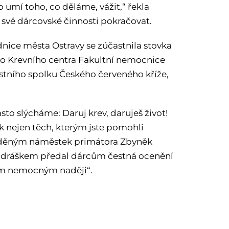
 umí toho, co děláme, vážit,“ řekla
e své dárcovské činnosti pokračovat.
nice města Ostravy se zúčastnila stovka
do Krevního centra Fakultní nemocnice
astního spolku Českého červeného kříže,
to slýcháme: Daruj krev, daruješ život!
k nejen těch, kterým jste pomohli
omážděným náměstek primátora Zbyněk
ndráškem předal dárcům čestná ocenění
hým nemocným naději“.