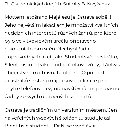
TUO v hornických krojích. Snímky B. Krzyžanek
Mottem letošního Majálesu je Ostrava sobě!!!
Jeho největším lákadlem je množství kvalitních
hudebních interpretů různých žánrů, pro které
bylo ve vítkovickém areálu připraveno
rekordních osm scén. Nechybí řada
doprovodných akcí, jako Studentské městečko,
Silent disco, atrakce, odpočinkové zóny, stánky s
občerstvením i travnatá plocha. O pohodlí
účastníků se stará majálesová aplikace pro
chytré telefony, díky níž návštěvníci nepropásnou
žádný ze svých oblíbených koncertů.
Ostrava je tradičním univerzitním městem. Jen
na veřejných vysokých školách tu studuje asi
třicet tisíc studentů. Další se vzdělávají