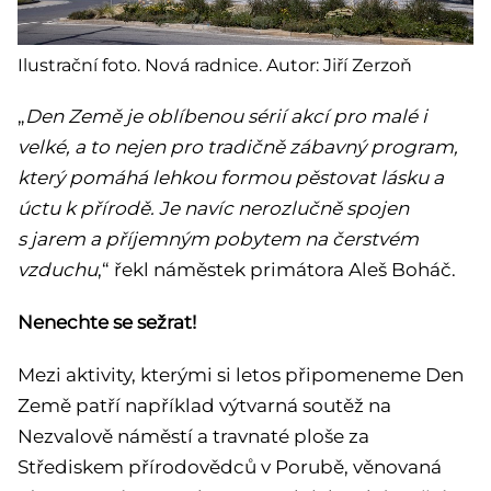
Ilustrační foto. Nová radnice. Autor: Jiří Zerzoň
„
Den Země je oblíbenou sérií akcí pro malé i
velké, a to nejen pro tradičně zábavný program,
který pomáhá lehkou formou pěstovat lásku a
úctu k přírodě. Je navíc nerozlučně spojen
s jarem a příjemným pobytem na čerstvém
vzduchu
,“ řekl náměstek primátora Aleš Boháč.
Nenechte se sežrat!
Mezi aktivity, kterými si letos připomeneme Den
Země patří například výtvarná soutěž na
Nezvalově náměstí a travnaté ploše za
Střediskem přírodovědců v Porubě, věnovaná