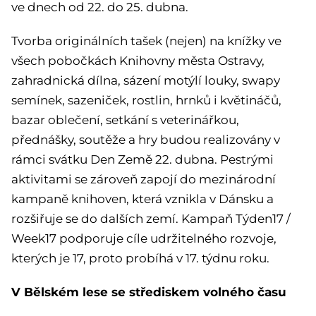
ve dnech od 22. do 25. dubna.
Tvorba originálních tašek (nejen) na knížky ve
všech pobočkách Knihovny města Ostravy,
zahradnická dílna, sázení motýlí louky, swapy
semínek, sazeniček, rostlin, hrnků i květináčů,
bazar oblečení, setkání s veterinářkou,
přednášky, soutěže a hry budou realizovány v
rámci svátku Den Země 22. dubna. Pestrými
aktivitami se zároveň zapojí do mezinárodní
kampaně knihoven, která vznikla v Dánsku a
rozšiřuje se do dalších zemí. Kampaň Týden17 /
Week17 podporuje cíle udržitelného rozvoje,
kterých je 17, proto probíhá v 17. týdnu roku.
V Bělském lese se střediskem volného času