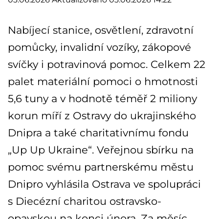
Nabíjecí stanice, osvětlení, zdravotní
pomůcky, invalidní vozíky, zákopové
svíčky i potravinová pomoc. Celkem 22
palet materiální pomoci o hmotnosti
5,6 tuny a v hodnotě téměř 2 miliony
korun míří z Ostravy do ukrajinského
Dnipra a také charitativnímu fondu
„Up Up Ukraine“. Veřejnou sbírku na
pomoc svému partnerskému městu
Dnipro vyhlásila Ostrava ve spolupráci
s Diecézní charitou ostravsko-
opavskou na konci února. Za měsíc