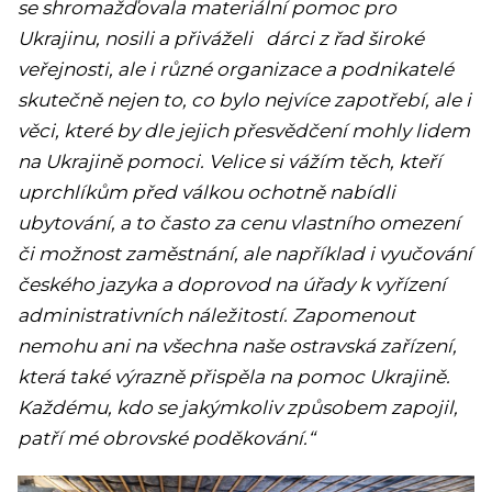
se shromažďovala materiální pomoc pro
Ukrajinu, nosili a přiváželi dárci z řad široké
veřejnosti, ale i různé organizace a podnikatelé
skutečně nejen to, co bylo nejvíce zapotřebí, ale i
věci, které by dle jejich přesvědčení mohly lidem
na Ukrajině pomoci. Velice si vážím těch, kteří
uprchlíkům před válkou ochotně nabídli
ubytování, a to často za cenu vlastního omezení
či možnost zaměstnání, ale například i vyučování
českého jazyka a doprovod na úřady k vyřízení
administrativních náležitostí. Zapomenout
nemohu ani na všechna naše ostravská zařízení,
která také výrazně přispěla na pomoc Ukrajině.
Každému, kdo se jakýmkoliv způsobem zapojil,
patří mé obrovské poděkování.“