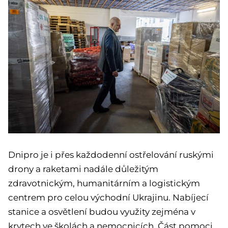
Dnipro je i přes každodenní ostřelování ruskými
drony a raketami nadále důležitým
zdravotnickým, humanitárním a logistickým
centrem pro celou východní Ukrajinu. Nabíjecí
stanice a osvětlení budou využity zejména v
krytech ve školách a nemocnicích. Část pomoci