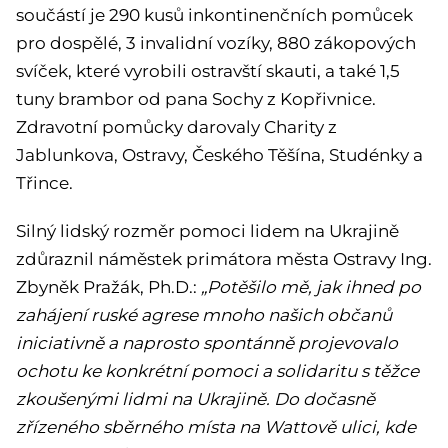
součástí je 290 kusů inkontinenčních pomůcek
pro dospělé, 3 invalidní vozíky, 880 zákopových
svíček, které vyrobili ostravští skauti, a také 1,5
tuny brambor od pana Sochy z Kopřivnice.
Zdravotní pomůcky darovaly Charity z
Jablunkova, Ostravy, Českého Těšína, Studénky a
Třince.
Silný lidský rozměr pomoci lidem na Ukrajině
zdůraznil náměstek primátora města Ostravy Ing.
Zbyněk Pražák, Ph.D.:
„Potěšilo mě, jak ihned po
zahájení ruské agrese mnoho našich občanů
iniciativně a naprosto spontánně projevovalo
ochotu ke konkrétní pomoci a solidaritu s těžce
zkoušenými lidmi na Ukrajině. Do dočasně
zřízeného sběrného místa na Wattově ulici, kde