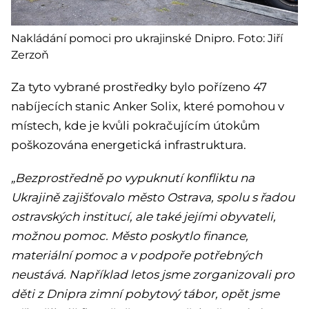
Nakládání pomoci pro ukrajinské Dnipro. Foto: Jiří
Zerzoň
Za tyto vybrané prostředky bylo pořízeno 47
nabíjecích stanic Anker Solix, které pomohou v
místech, kde je kvůli pokračujícím útokům
poškozována energetická infrastruktura.
„Bezprostředně po vypuknutí konfliktu na
Ukrajině zajišťovalo město Ostrava, spolu s řadou
ostravských institucí, ale také jejími obyvateli,
možnou pomoc. Město poskytlo finance,
materiální pomoc a v podpoře potřebných
neustává. Například letos jsme zorganizovali pro
děti z Dnipra zimní pobytový tábor, opět jsme