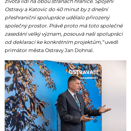
života lidí na obou stranách hranice. Spojení
Ostravy a Katovic do 40 minut by z dnešní
přeshraniční spolupráce udělalo přirozený
společný prostor. Právě proto má toto společné
zasedání velký význam, posouvá naši spolupráci
od deklarací ke konkrétním projektům,“
uvedl
primátor města Ostravy Jan Dohnal.