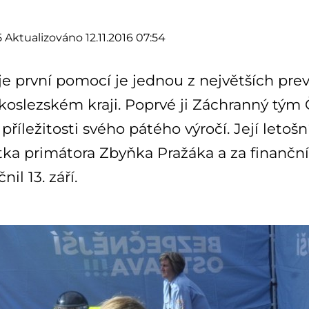
5
Aktualizováno 12.11.2016 07:54
je první pomocí je jednou z největších prev
oslezském kraji. Poprvé ji Záchranný tým 
příležitosti svého pátého výročí. Její letoš
ka primátora Zbyňka Pražáka a za finanční
il 13. září.