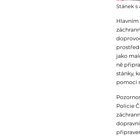
Stánek s 
Hlavním 
záchrann
doprovod
prostřed
jako mal
ně připra
stánky, k
pomoci n
Pozornos
Policie Č
záchrann
dopravní 
připrave