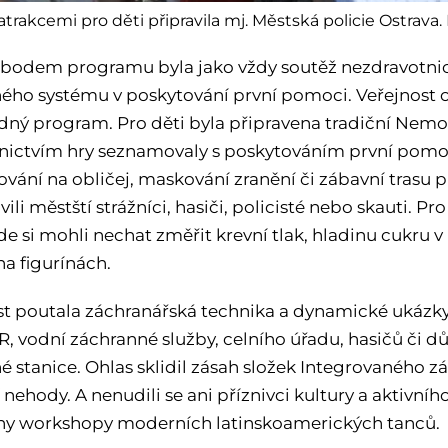
atrakcemi pro děti připravila mj. Městská policie Ostrava. 
bodem programu byla jako vždy soutěž nezdravotni
ého systému v poskytování první pomoci. Veřejnost o
ný program. Pro děti byla připravena tradiční Nemo
nictvím hry seznamovaly s poskytováním první pomoci.
ování na obličej, maskování zranění či zábavní trasu 
vili městští strážníci, hasiči, policisté nebo skauti. P
de si mohli nechat změřit krevní tlak, hladinu cukru v
a figurínách.
t poutala záchranářská technika a dynamické ukázky
R, vodní záchranné služby, celního úřadu, hasičů či d
é stanice. Ohlas sklidil zásah složek Integrovaného 
nehody. A nenudili se ani příznivci kultury a aktivní
ny workshopy moderních latinskoamerických tanců.