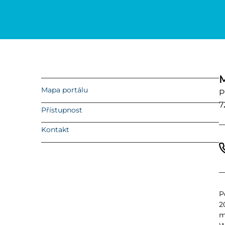
M
Mapa portálu
P
7
Přístupnost
Kontakt
P
2
m