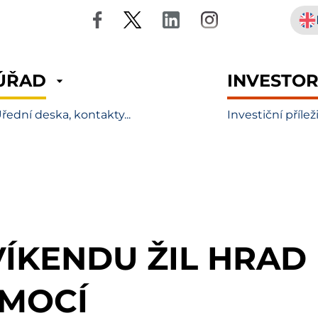
ÚŘAD
INVESTO
řední deska, kontakty...
Investiční přílež
VÍKENDU ŽIL HRAD
MOCÍ