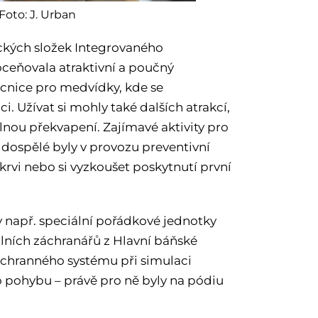
Foto: J. Urban
ckých složek Integrovaného
ceňovala atraktivní a poučný
cnice pro medvídky, kde se
 Užívat si mohly také dalších atrakcí,
plnou překvapení. Zajímavé aktivity pro
ro dospělé byly v provozu preventivní
 krvi nebo si vyzkoušet poskytnutí první
 např. speciální pořádkové jednotky
ůlních záchranářů z Hlavní báňské
záchranného systému při simulaci
ho pohybu – právě pro ně byly na pódiu