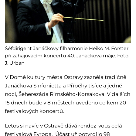
Šéfdirigent Janáčkovy filharmonie Heiko M. Förster
při zahajovacím koncertu 40. Janáčkova máje. Foto:
J. Urban
V Domě kultury města Ostravy zazněla tradičně
Janáčkova Sinfonietta a Příběhy tisíce a jedné
noci, Šeherezáda Rimského-Korsakova. V dalších
15 dnech bude v 8 městech uvedeno celkem 20
festivalových koncertů.
Letos si navíc v Ostravě dává rendez-vous celá
festivalová Evropa. Účast už potvrdilo 98