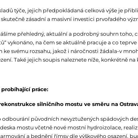
kladů týče, jejich předpokládaná celková výše je přib
o skutečně zásadní a masivní investici prvořadého vý
nášíme přehledný, aktuální a podrobný souhrn toho, co
tů“ vykonáno, na čem se aktuálně pracuje a co teprve 
 ke svému rozsahu, jakož i náročnosti žádala-v mno
zení. Také jejich soupis naleznete níže, konkrétně na
 probíhající práce:
rekonstrukce silničního mostu ve směru na Ostra
 odbourání původních nevyztužených spádových des
deska mostu včetně nové mostní hydroizolace, realiz
 armování a bednění římsy dle výškového osazení, bu