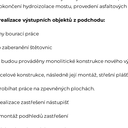
dokončení hydroizolace mostu, provedení asfaltových
realizace výstupních objektů z podchodu:
y bourací práce
 zaberanění štětovnic
 budou prováděny monolitické konstrukce nového v
celové konstrukce, následně její montáž, střešní plá
obíhat práce na zpevněných plochách.
realizace zastřešení nástupišť
montáž podhledů zastřešení