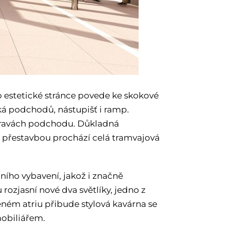
o estetické stránce povede ke skokové
ká podchodů, nástupišť i ramp.
úpravách podchodu. Důkladná
 přestavbou prochází celá tramvajová
ního vybavení, jakož i značně
ozjasní nové dva světlíky, jedno z
ném atriu přibude stylová kavárna se
obiliářem.