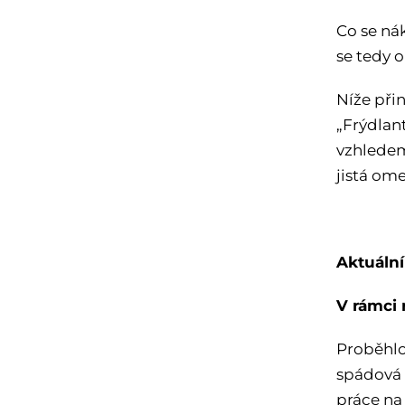
Co se ná
se tedy 
Níže při
„Frýdlan
vzhledem
jistá ome
Aktuální
V rámci 
Proběhlo
spádová 
práce na