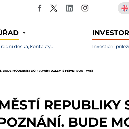
ÚŘAD
INVESTO
řední deska, kontakty...
Investiční přílež
Í. BUDE MODERNÍM DOPRAVNÍM UZLEM S PŘÍVĚTIVOU TVÁŘÍ
MĚSTÍ REPUBLIKY 
POZNÁNÍ. BUDE M