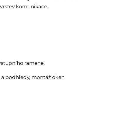
 vrstev komunikace.
ýstupního ramene,
šť a podhledy, montáž oken