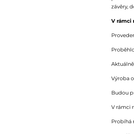
závěry, 
V rámci 
Proveden
Proběhlo
Aktuálně
Výroba o
Budou pr
V rámci 
Probíhá 