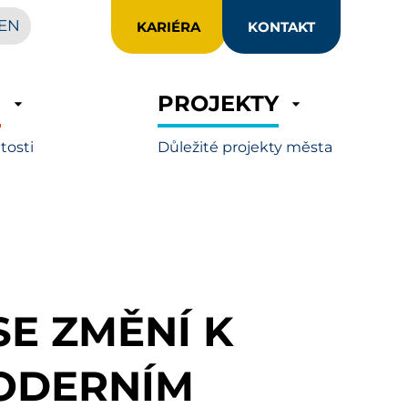
EN
KARIÉRA
KONTAKT
R
PROJEKTY
itosti
Důležité projekty města
SE ZMĚNÍ K
ODERNÍM