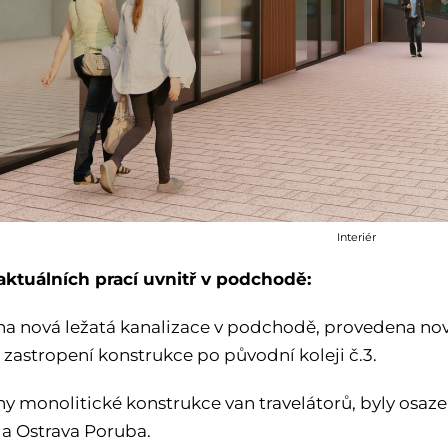
Interiér
aktuálních prací uvnitř v podchodě:
a nová ležatá kanalizace v podchodě, provedena no
 zastropení konstrukce po původní koleji č.3.
y monolitické konstrukce van travelátorů, byly osaze
a Ostrava Poruba.