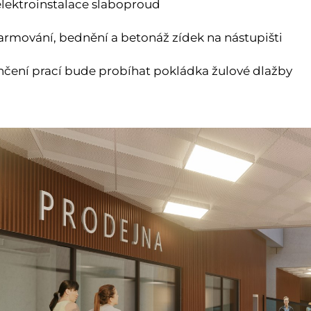
lektroinstalace slaboproud
armování, bednění a betonáž zídek na nástupišti
čení prací bude probíhat pokládka žulové dlažby