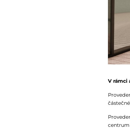
V rámci 
Proveden
částečné
Proveden
centrum 