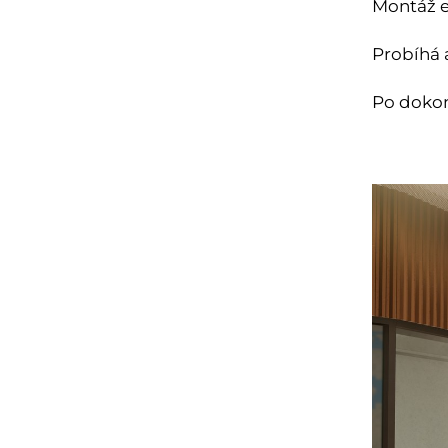
Montáž e
Probíhá 
Po dokon