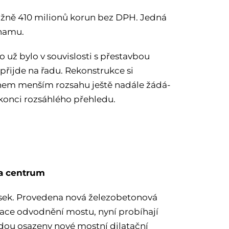
ližně 410 milionů korun bez DPH. Jedná
znamu.
 už bylo v souvislosti s přestavbou
přijde na řadu. Rekonstrukce si
hem menším rozsahu ještě nadále žádá-
 konci rozsáhlého přehledu.
va centrum
ek. Provedena nová železobetonová
ace odvodnění mostu, nyní probíhají
dou osazeny nové mostní dilatační