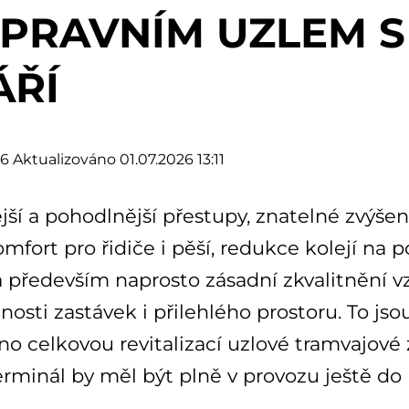
PRAVNÍM UZLEM S
ÁŘÍ
26
Aktualizováno 01.07.2026 13:11
jší a pohodlnější přestupy, znatelné zvýšen
omfort pro řidiče i pěší, redukce kolejí na
a především naprosto zásadní zkvalitnění vz
osti zastávek i přilehlého prostoru. To js
o celkovou revitalizací uzlové tramvajové
rminál by měl být plně v provozu ještě do