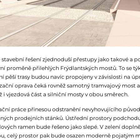
stavební řešení zjednoduší přestupy jako takové a p
ivní proměně přilehlých Frýdlantských mostů. To se tý
 pěší trasy budou navíc propojeny v závislosti na 
ační oprava čeká rovněž samotný tramvajový most a
ož i vjezdová část a silniční mosty v obou směrech.
zační práce přinesou odstranění nevyhovujícího původ
ných prodejních stánků. Ústřední prostory podchodu r
vých ramen bude řešeno jako slepé. V zelení doplně
u, celý prostor pak bude osazen moderně pojatým m