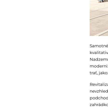
Samotné 
kvalitat
Nadzemní
moderniz
trať, jak
Revitali
nevzhled
podchodo
zahrádko