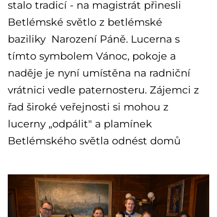
stalo tradicí - na magistrát přinesli
Betlémské světlo z betlémské
baziliky Narození Páně. Lucerna s
tímto symbolem Vánoc, pokoje a
naděje je nyní umístěna na radniční
vrátnici vedle paternosteru. Zájemci z
řad široké veřejnosti si mohou z
lucerny „odpálit" a plamínek
Betlémského světla odnést domů