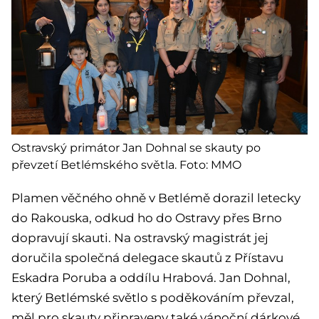
Ostravský primátor Jan Dohnal se skauty po
převzetí Betlémského světla. Foto: MMO
Plamen věčného ohně v Betlémě dorazil letecky
do Rakouska, odkud ho do Ostravy přes Brno
dopravují skauti. Na ostravský magistrát jej
doručila společná delegace skautů z Přístavu
Eskadra Poruba a oddílu Hrabová. Jan Dohnal,
který Betlémské světlo s poděkováním převzal,
měl pro skauty připraveny také vánoční dárkové