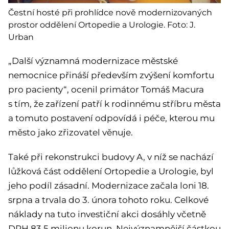
Čestní hosté při prohlídce nově modernizovaných
prostor oddělení Ortopedie a Urologie. Foto: J.
Urban
„Další významná modernizace městské
nemocnice přináší především zvýšení komfortu
pro pacienty“, ocenil primátor Tomáš Macura
s tím, že zařízení patří k rodinnému stříbru města
a tomuto postavení odpovídá i péče, kterou mu
město jako zřizovatel věnuje.
Také při rekonstrukci budovy A, v níž se nachází
lůžková část oddělení Ortopedie a Urologie, byl
jeho podíl zásadní. Modernizace začala loni 18.
srpna a trvala do 3. února tohoto roku. Celkové
náklady na tuto investiční akci dosáhly včetně
DPH 83,5 milionu korun. Nejvýznamnější částkou