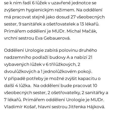
se k nim řadí 6 lůžek v uzavřené jednotce se
zvýšeným hygienickým režimem. Na oddělení
má pracovat stejně jako dosud 27 všeobecných
sester, 9 sanitářek a ošetřovatelek a 13 lékařů.
Primářem oddělení je MUDr. Michal Mačák,
vrchní sestrou Eva Gebauerová.
Oddělení Urologie zabírá polovinu druhého
nadzemního podlaží budovy A a nabízí 21
vybavených lůžek v 6 třílůžkových, 2
dvoulůžkových a 1 jednolůžkovém pokoji.
V případě potřeby je možné zvýšit kapacitu o
další 4 lůžka. Na oddělení bude pracovat 10
všeobecných sester, 2 ošetřovatelky, 2 sanitářky a
7 lékařů. Primářem oddělení Urologie je MUDr.
Vladimír Košař, hlavní sestrou Jitřenka Hájková.