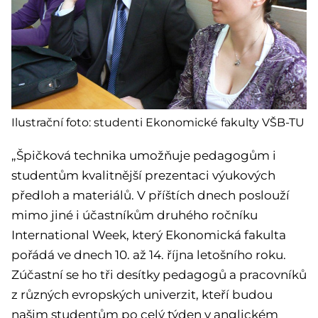
Ilustrační foto: studenti Ekonomické fakulty VŠB-TU
„Špičková technika umožňuje pedagogům i
studentům kvalitnější prezentaci výukových
předloh a materiálů. V příštích dnech poslouží
mimo jiné i účastníkům druhého ročníku
International Week, který Ekonomická fakulta
pořádá ve dnech 10. až 14. října letošního roku.
Zúčastní se ho tři desítky pedagogů a pracovníků
z různých evropských univerzit, kteří budou
našim studentům po celý týden v anglickém