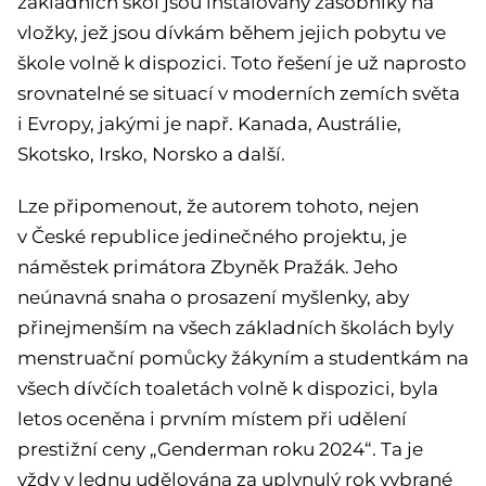
základních škol jsou instalovány zásobníky na
vložky, jež jsou dívkám během jejich pobytu ve
škole volně k dispozici. Toto řešení je už naprosto
srovnatelné se situací v moderních zemích světa
i Evropy, jakými je např. Kanada, Austrálie,
Skotsko, Irsko, Norsko a další.
Lze připomenout, že autorem tohoto, nejen
v České republice jedinečného projektu, je
náměstek primátora Zbyněk Pražák. Jeho
neúnavná snaha o prosazení myšlenky, aby
přinejmenším na všech základních školách byly
menstruační pomůcky žákyním a studentkám na
všech dívčích toaletách volně k dispozici, byla
letos oceněna i prvním místem při udělení
prestižní ceny „Genderman roku 2024“. Ta je
vždy v lednu udělována za uplynulý rok vybrané