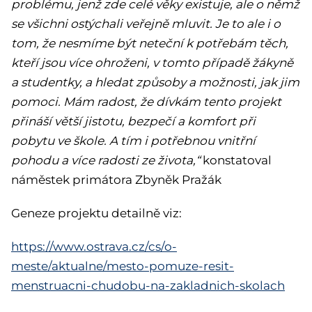
problému, jenž zde celé věky existuje, ale o němž
se všichni ostýchali veřejně mluvit. Je to ale i o
tom, že nesmíme být neteční k potřebám těch,
kteří jsou více ohroženi, v tomto případě žákyně
a studentky, a hledat způsoby a možnosti, jak jim
pomoci. Mám radost, že dívkám tento projekt
přináší větší jistotu, bezpečí a komfort při
pobytu ve škole. A tím i potřebnou vnitřní
pohodu a více radosti ze života,“
konstatoval
náměstek primátora Zbyněk Pražák
Geneze projektu detailně viz:
https://www.ostrava.cz/cs/o-
meste/aktualne/mesto-pomuze-resit-
menstruacni-chudobu-na-zakladnich-skolach