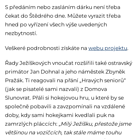
S předáním nebo zasláním dárku není třeba
čekat do Štědrého dne. Můžete vyrazit třeba
hned po vyřízení všech výše uvedených
nezbytností.
Veškeré podrobnosti získáte na
webu projektu
.
Řady Ježíškových vnoučat rozšířili také ostravský
primátor Jan Dohnal a jeho náměstek Zbyněk
Pražák. Ti reagovali na přání „Hravých seniorů“
(jak se pisatelé sami nazvali) z Domova
Slunovrat. Přáli si hokejovou hru, u které by se
společně pobavili a zavzpomínali na vzdálené
doby, kdy sami hokejkami kvedlali puk na
zamrzlých pláccích:
„Milý Ježíšku, přestože jsme
většinou na vozíčcích, tak stále máme touhu