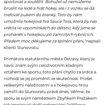
sportovat a soutěžit. Bohužel už nemůžeme
bruslit na ledě a hrát hokej, ale i z vozíku se dá
trefovat pukem do branky. Toto by nám
umožnila hokejová hra Sauce Toss, která by nás
vrátila ve vzpomínkách do dětství, kdy jsme se
proháněli s hokejkou po zamrzlých rybnících.
Předem moc děkujeme za splnění přání,"
napsali
klienti Slunovratu.
Primátora statutárního města Ostravy, který je
navíc znám svým celoživotním kladným
vztahem ke sportu, toto přání chytlo za srdce a
rozhodl se jej proměnit ve skutečnost. Prošel
veškerými náležitostmi a s hokejovou hrou
zamířil do Slunovratu právě dnes. Věřme, že
spolu se svým náměstkem Zbyňkem Pražákem
tak inspirovali další potenciální Ježíškova