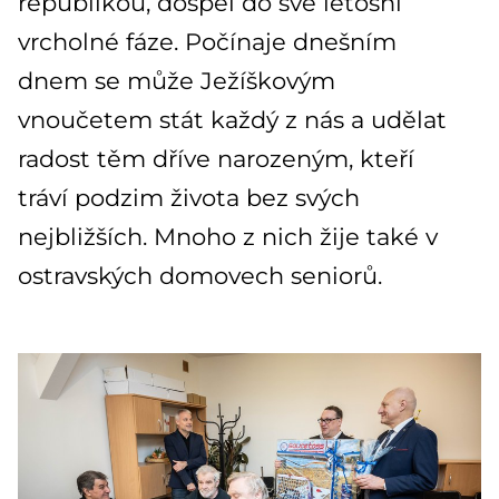
republikou, dospěl do své letošní
vrcholné fáze. Počínaje dnešním
dnem se může Ježíškovým
vnoučetem stát každý z nás a udělat
radost těm dříve narozeným, kteří
tráví podzim života bez svých
nejbližších. Mnoho z nich žije také v
ostravských domovech seniorů.