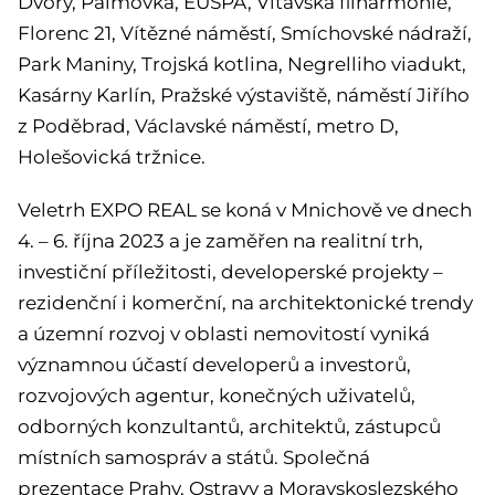
Dvory, Palmovka, EUSPA, Vltavská filharmonie,
Florenc 21, Vítězné náměstí, Smíchovské nádraží,
Park Maniny, Trojská kotlina, Negrelliho viadukt,
Kasárny Karlín, Pražské výstaviště, náměstí Jiřího
z Poděbrad, Václavské náměstí, metro D,
Holešovická tržnice.
Veletrh EXPO REAL se koná v Mnichově ve dnech
4. – 6. října 2023 a je zaměřen na realitní trh,
investiční příležitosti, developerské projekty –
rezidenční i komerční, na architektonické trendy
a územní rozvoj v oblasti nemovitostí vyniká
významnou účastí developerů a investorů,
rozvojových agentur, konečných uživatelů,
odborných konzultantů, architektů, zástupců
místních samospráv a států. Společná
prezentace Prahy, Ostravy a Moravskoslezského