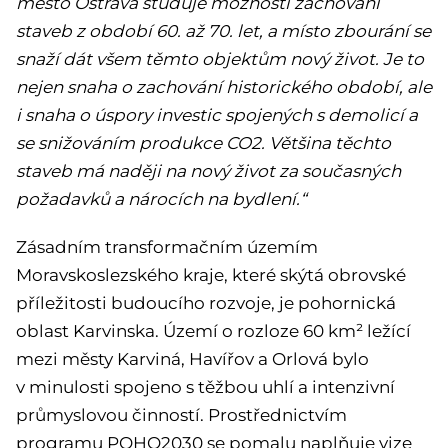
město Ostrava studuje možnosti zachování
staveb z období 60. až 70. let, a místo zbourání se
snaží dát všem těmto objektům nový život. Je to
nejen snaha o zachování historického období, ale
i snaha o úspory investic spojených s demolicí a
se snižováním produkce CO2. Většina těchto
staveb má naději na nový život za současných
požadavků a nárocích na bydlení.“
Zásadním transformačním územím
Moravskoslezského kraje, které skýtá obrovské
příležitosti budoucího rozvoje, je pohornická
oblast Karvinska. Území o rozloze 60 km² ležící
mezi městy Karviná, Havířov a Orlová bylo
v minulosti spojeno s těžbou uhlí a intenzivní
průmyslovou činností. Prostřednictvím
programu POHO2030 se pomalu naplňuje vize