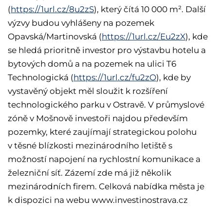
(
https://1url.cz/8u2zS
), který čítá 10 000 m². Další
výzvy budou vyhlášeny na pozemek
Opavská/Martinovská (
https://1url.cz/Eu2zX
), kde
se hledá prioritně investor pro výstavbu hotelu a
bytových domů a na pozemek na ulici T6
Technologická (
https://1url.cz/fu2zO
), kde by
vystavěný objekt měl sloužit k rozšíření
technologického parku v Ostravě. V průmyslové
zóně v Mošnově investoři najdou především
pozemky, které zaujímají strategickou polohu
v těsné blízkosti mezinárodního letiště s
možností napojení na rychlostní komunikace a
železniční síť. Zázemí zde má již několik
mezinárodních firem. Celková nabídka města je
k dispozici na webu www.investinostrava.cz