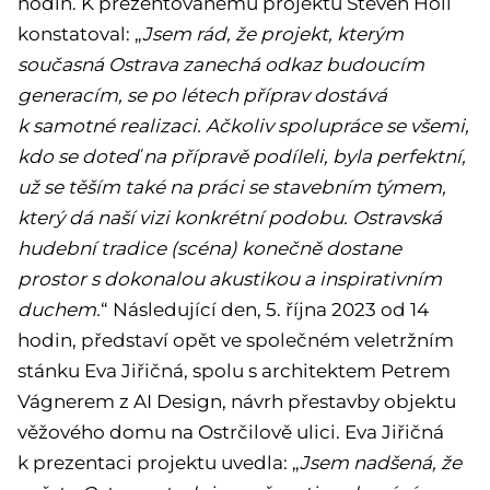
hodin. K prezentovanému projektu Steven Holl
konstatoval: „
Jsem rád, že projekt, kterým
současná Ostrava zanechá odkaz budoucím
generacím, se po létech příprav dostává
k samotné realizaci. Ačkoliv spolupráce se všemi,
kdo se doteď na přípravě podíleli, byla perfektní,
už se těším také na práci se stavebním týmem,
který dá naší vizi konkrétní podobu. Ostravská
hudební tradice (scéna) konečně dostane
prostor s dokonalou akustikou a inspirativním
duchem.
“ Následující den, 5. října 2023 od 14
hodin, představí opět ve společném veletržním
stánku Eva Jiřičná, spolu s architektem Petrem
Vágnerem z AI Design, návrh přestavby objektu
věžového domu na Ostrčilově ulici. Eva Jiřičná
k prezentaci projektu uvedla: „
Jsem nadšená, že