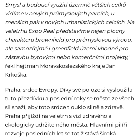
Smysl a budoucí využití územně větších celků
vidíme v nových průmyslových parcích, u
menších pak v nových urbanistických celcích. Na
veletrhu Expo Real představíme nejen plochy
charakteru brownfield pro průmyslovou výrobu,
ale samozřejmě i greenfield území vhodné pro
zástavbu bytovými nebo komerčními projekty
,“
řekl hejtman Moravskoslezského kraje Jan
Krkoška.
Praha, srdce Evropy. Díky své poloze si vysloužila
tuto přezdívku a poslední roky se město ze všech
sil snaží, aby toto srdce tlouklo silně a zdravě.
Praha přijíždí na veletrh s vizí zdravého a
ekologicky udržitelného města. Hlavními pilíři
rozvoje posledních let se totiž stává široká