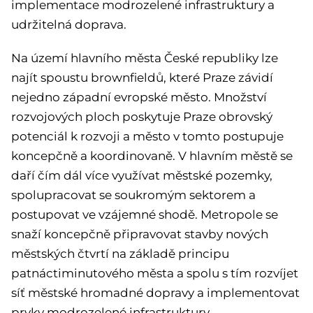
implementace modrozelené infrastruktury a
udržitelná doprava.
Na území hlavního města České republiky lze
najít spoustu brownfieldů, které Praze závidí
nejedno západní evropské město. Množství
rozvojových ploch poskytuje Praze obrovský
potenciál k rozvoji a město v tomto postupuje
koncepčně a koordinovaně. V hlavním městě se
daří čím dál více využívat městské pozemky,
spolupracovat se soukromým sektorem a
postupovat ve vzájemné shodě. Metropole se
snaží koncepčně připravovat stavby nových
městských čtvrtí na základě principu
patnáctiminutového města a spolu s tím rozvíjet
síť městské hromadné dopravy a implementovat
prvky modrozelené infrastruktury.