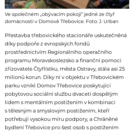
Ve společném „obývacím pokoji“ jedné ze čtyř
domácností v Domově Třebovice. Foto: J. Urban
Přestavba třebovického stacionáře uskutečněná
díky podpoře z evropských fondů
prostřednictvím Regionálního operačního
programu Moravskoslezsko a finanční pomoci
zřizovatele Čtyřlístku, města Ostravy, stála asi 25
milionů korun. Díky ní v objektu v Třebovickém
parku vznikl Domov Třebovice poskytující
pobytovou sociální službu dvaceti dospělým
lidem s mentálním postižením v kombinaci
s tělesným a smyslovým postižením, kteří
potřebují vysokou míru podpory, a Chráněné
bydlení Třebovice pro šest osob s postižením