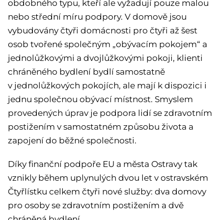
obdobného typu, kteří ale vyžadují pouze malou
nebo střední míru podpory. V domově jsou
vybudovány čtyři domácnosti pro čtyři až šest
osob tvořené společným „obývacím pokojem“ a
jednolůžkovými a dvojlůžkovými pokoji, klienti
chráněného bydlení bydlí samostatně
v jednolůžkových pokojích, ale mají k dispozici i
jednu společnou obývací místnost. Smyslem
provedených úprav je podpora lidí se zdravotním
postižením v samostatném způsobu života a
zapojení do běžné společnosti.
Díky finanční podpoře EU a města Ostravy tak
vznikly během uplynulých dvou let v ostravském
Čtyřlístku celkem čtyři nové služby: dva domovy
pro osoby se zdravotním postižením a dvě
chráněná bydlení.