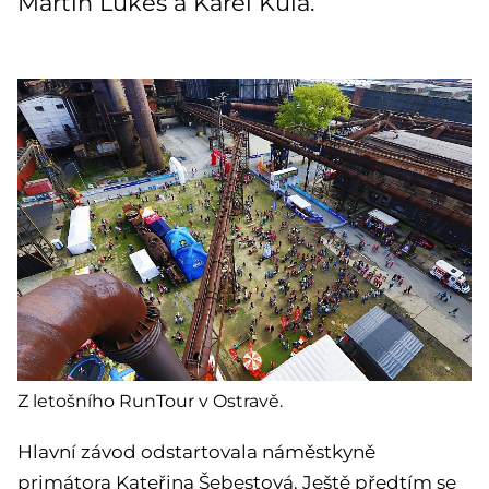
Martin Lukeš a Karel Kula.
Z letošního RunTour v Ostravě.
Hlavní závod odstartovala náměstkyně
primátora Kateřina Šebestová. Ještě předtím se