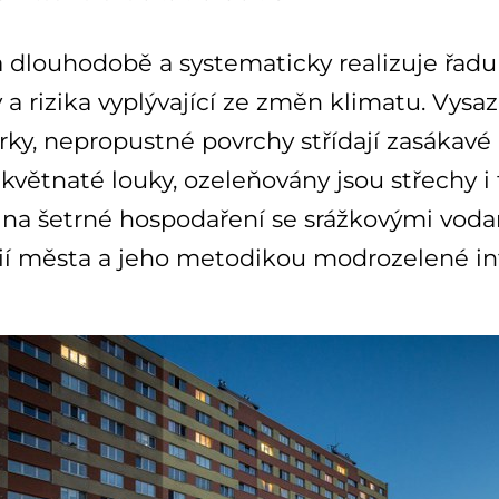
 dlouhodobě a systematicky realizuje řadu
a rizika vyplývající ze změn klimatu. Vysaz
rky, nepropustné povrchy střídají zasákavé 
květnaté louky, ozeleňovány jsou střechy i 
 na šetrné hospodaření se srážkovými voda
ií města a jeho metodikou modrozelené inf