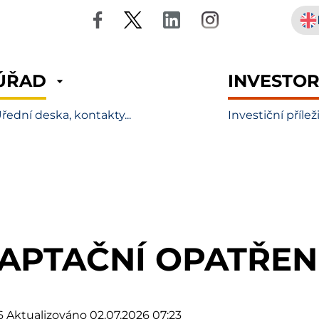
ÚŘAD
INVESTO
řední deska, kontakty...
Investiční přílež
APTAČNÍ OPATŘENÍ
6
Aktualizováno 02.07.2026 07:23