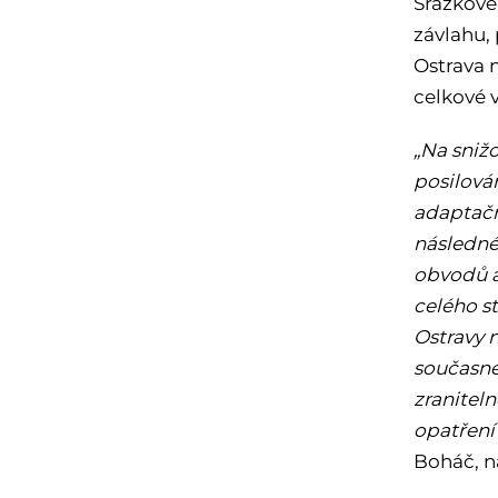
Srážkové
závlahu,
Ostrava n
celkové 
„Na snižo
posilová
adaptační
následné
obvodů a
celého s
Ostravy 
současné
zraniteln
opatření
Boháč, n