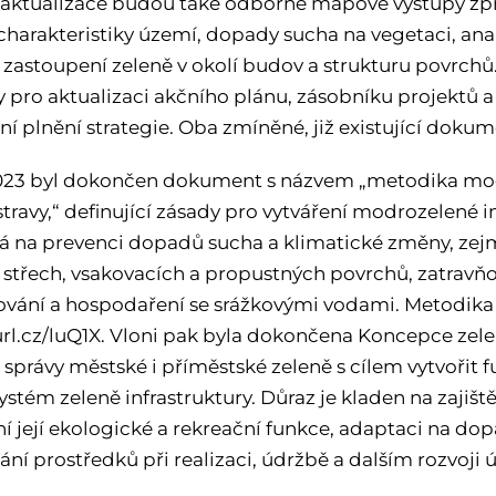
 aktualizace budou také odborné mapové výstupy zpr
 charakteristiky území, dopady sucha na vegetaci, an
 zastoupení zeleně v okolí budov a strukturu povrchů
 pro aktualizaci akčního plánu, zásobníku projektů 
í plnění strategie. Oba zmíněné, již existující dokum
023 byl dokončen dokument s názvem „metodika modr
ravy,“ definující zásady pro vytváření modrozelené in
 na prevenci dopadů sucha a klimatické změny, zejm
 střech, vsakovacích a propustných povrchů, zatravň
ování a hospodaření se srážkovými vodami. Metodika 
1url.cz/luQ1X. Vloni pak byla dokončena Koncepce zel
a správy městské i příměstské zeleně s cílem vytvořit
systém zeleně infrastruktury. Důraz je kladen na zajišt
ní její ekologické a rekreační funkce, adaptaci na do
ání prostředků při realizaci, údržbě a dalším rozvoji