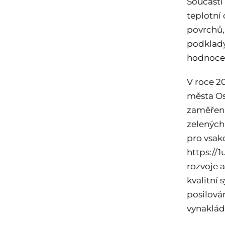
Součástí
teplotní
povrchů,
podklady
hodnocen
V roce 2
města Ost
zaměřená
zelených
pro vsak
https://
rozvoje 
kvalitní 
posilová
vynaklád