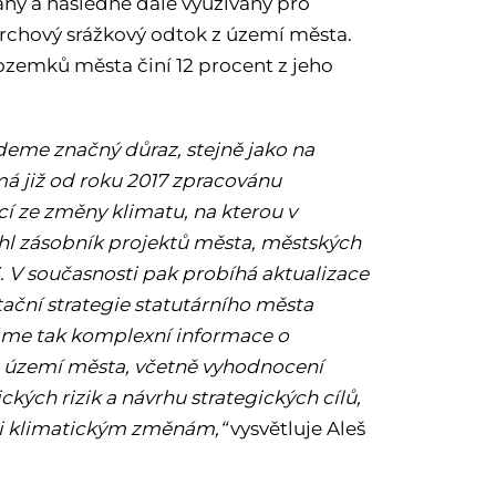
ány a následně dále využívány pro
ovrchový srážkový odtok z území města.
 pozemků města činí 12 procent z jeho
ademe značný důraz, stejně jako na
má již od roku 2017 zpracovánu
cí ze změny klimatu, na kterou v
hl zásobník projektů města, městských
. V současnosti pak probíhá aktualizace
ční strategie statutárního města
skáme tak komplexní informace o
 území města, včetně vyhodnocení
ických rizik a návrhu strategických cílů,
ůči klimatickým změnám,“
vysvětluje Aleš