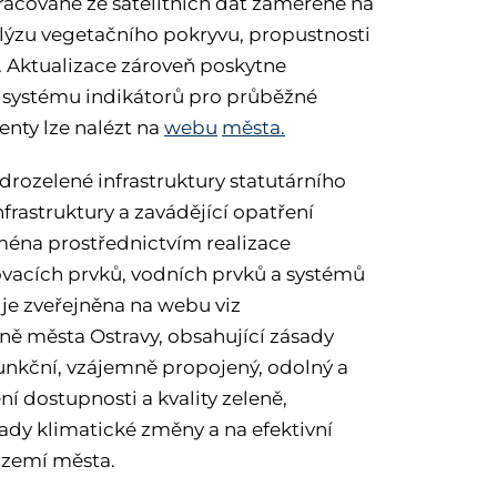
acované ze satelitních dat zaměřené na
alýzu vegetačního pokryvu, propustnosti
. Aktualizace zároveň poskytne
a systému indikátorů pro průběžné
enty lze nalézt na
webu
města.
ozelené infrastruktury statutárního
frastruktury a zavádějící opatření
éna prostřednictvím realizace
ovacích prvků, vodních prvků a systémů
je zveřejněna na webu viz
eně města Ostravy, obsahující zásady
 funkční, vzájemně propojený, odolný a
ění dostupnosti a kvality zeleně,
pady klimatické změny a na efektivní
 území města.