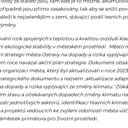
 vody ze staveb jsou, tam kde je to možné, akumulov
 případně jsou přímo zasakovány, tak aby se snížil p
áleží k nejzelenějším v zemi, stávající podíl lesních
výměry.
vání rizik spojených s teplotou a kvalitou ovzduší kl
ní ekologické stability v městském prostředí. Město 
 strategii města Ostravy na dopady a rizika vyplývají
m roce navázal akční plán strategie. Dokument obsá
 organizací města, který byl aktualizován v roce 2023
trategického dokumentu s názvem ‚aktualizace adapta
na dopady a rizika vyplývající ze změny klimatu.‘ Zí
m stavu a očekávaných dopadech změny klimatu na
osti jednotlivých sektorů, identifikaci hlavních klimat
 a projektů vedoucích ke zvýšení odolnosti města v
áměstek primátora pro životní prostředí.