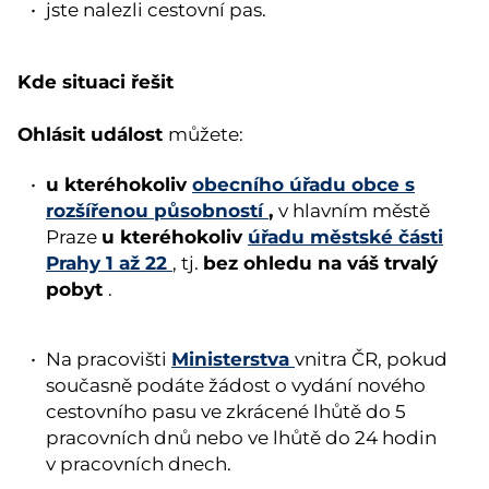
jste nalezli cestovní pas.
Kde situaci řešit
Ohlásit událost
můžete:
u kteréhokoliv
obecního úřadu obce s
rozšířenou působností
,
v hlavním městě
u kteréhokoliv
úřadu městské části
Praze
Prahy 1 až 22
bez ohledu na váš trvalý
, tj.
pobyt
.
Ministerstva
Na pracovišti
vnitra ČR, pokud
současně podáte žádost o vydání nového
cestovního pasu ve zkrácené lhůtě do 5
pracovních dnů nebo ve lhůtě do 24 hodin
v pracovních dnech.