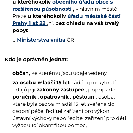
u kteréhokoliv
obecního úřadu obce s
rozšířenou působností
,
v hlavním městě
u kteréhokoliv
úřadu městské části
Praze
Prahy 1 až 22
bez ohledu na váš trvalý
, tj.
pobyt
.
Ministerstva vnitra
u
ČR
Kdo je oprávněn jednat:
občan,
ke kterému jsou údaje vedeny,
za osobu mladší 15 let
žádá o poskytnutí
zákonný zástupce
údajů její
, popřípadě
poručník
opatrovník
pěstoun
,
,
, osoba,
které byla osoba mladší 15 let svěřena do
osobní péče, ředitel zařízení pro výkon
ústavní výchovy nebo ředitel zařízení pro děti
vyžadující okamžitou pomoc,