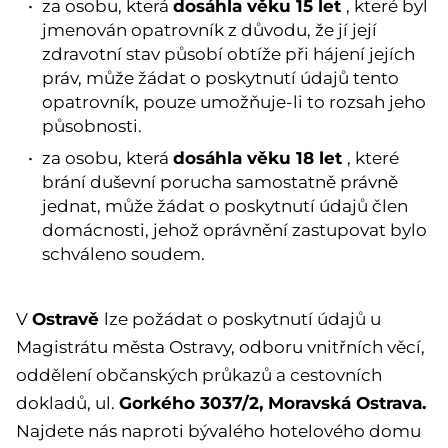
dosáhla věku 15 let
za osobu, která
, které byl
jmenován opatrovník z důvodu, že jí její
zdravotní stav působí obtíže při hájení jejích
práv, může žádat o poskytnutí údajů tento
opatrovník, pouze umožňuje-li to rozsah jeho
působnosti.
dosáhla věku 18 let
za osobu, která
, které
brání duševní porucha samostatně právně
jednat, může žádat o poskytnutí údajů člen
domácnosti, jehož oprávnění zastupovat bylo
schváleno soudem.
Ostravě
V
lze požádat o poskytnutí údajů u
Magistrátu města Ostravy, odboru vnitřních věcí,
oddělení občanských průkazů a cestovních
Gorkého 3037/2, Moravská Ostrava.
dokladů, ul.
Najdete nás naproti bývalého hotelového domu