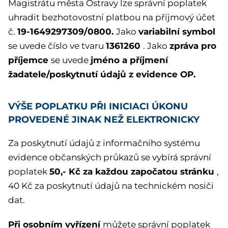
Magistrátu města Ostravy lze správní poplatek
uhradit bezhotovostní platbou na příjmový účet
19-1649297309/0800.
variabilní symbol
č.
Jako
1361260
zpráva pro
se uvede číslo ve tvaru
. Jako
příjemce
jméno a příjmení
se uvede
žadatele/poskytnutí údajů z evidence OP.
VÝŠE POPLATKU PŘI INICIACI ÚKONU
PROVEDENÉ JINAK NEŽ ELEKTRONICKY
Za poskytnutí údajů z informačního systému
evidence občanských průkazů se vybírá správní
50,- Kč
za každou započatou stránku
poplatek
,
40 Kč za poskytnutí údajů na technickém nosiči
dat.
Při osobním vyřízení
můžete správní poplatek