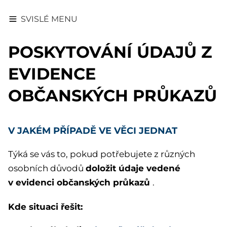
SVISLÉ MENU
POSKYTOVÁNÍ ÚDAJŮ Z
EVIDENCE
OBČANSKÝCH PRŮKAZŮ
V JAKÉM PŘÍPADĚ VE VĚCI JEDNAT
Týká se vás to, pokud potřebujete z různých
doložit údaje vedené
osobních důvodů
v evidenci občanských průkazů
.
Kde situaci řešit: