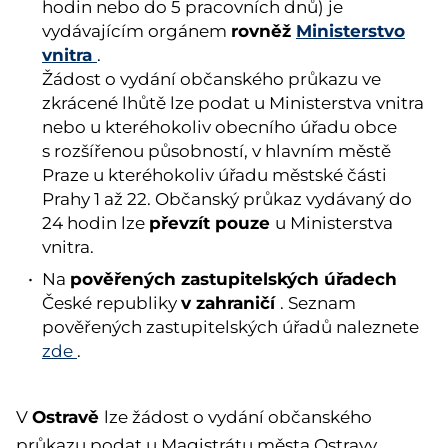
hodin nebo do 5 pracovních dnů) je
rovněž
Ministerstvo
vydávajícím orgánem
vnitra
.
Žádost o vydání občanského průkazu ve
zkrácené lhůtě lze podat u Ministerstva vnitra
nebo u kteréhokoliv obecního úřadu obce
s rozšířenou působností, v hlavním městě
Praze u kteréhokoliv úřadu městské části
Prahy 1 až 22. Občanský průkaz vydávaný do
převzít pouze
24 hodin lze
u Ministerstva
vnitra.
pověřených zastupitelských úřadech
Na
v zahraničí
České republiky
. Seznam
pověřených zastupitelských úřadů naleznete
zde
.
Ostravě
V
lze žádost o vydání občanského
průkazu podat u Magistrátu města Ostravy,