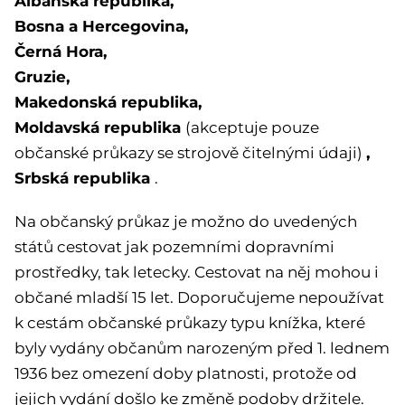
Albánská republika,
Bosna a Hercegovina,
Černá Hora,
Gruzie,
Makedonská republika,
Moldavská republika
(akceptuje pouze
,
občanské průkazy se strojově čitelnými údaji)
Srbská republika
.
Na občanský průkaz je možno do uvedených
států cestovat jak pozemními dopravními
prostředky, tak letecky. Cestovat na něj mohou i
občané mladší 15 let. Doporučujeme nepoužívat
k cestám občanské průkazy typu knížka, které
byly vydány občanům narozeným před 1. lednem
1936 bez omezení doby platnosti, protože od
jejich vydání došlo ke změně podoby držitele.