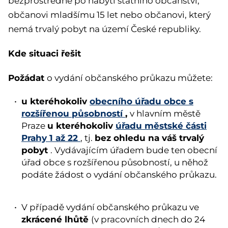
bezprostředně po nabytí státního občanství,
občanovi mladšímu 15 let nebo občanovi, který
nemá trvalý pobyt na území České republiky.
Kde situaci řešit
Požádat
o vydání občanského průkazu můžete:
u kteréhokoliv
obecního úřadu obce s
rozšířenou působností
,
v hlavním městě
u kteréhokoliv
úřadu městské části
Praze
Prahy 1 až 22
bez ohledu na váš trvalý
, tj.
pobyt
. Vydávajícím úřadem bude ten obecní
úřad obce s rozšířenou působností, u něhož
podáte žádost o vydání občanského průkazu.
V případě vydání občanského průkazu ve
zkrácené lhůtě
(v pracovních dnech do 24