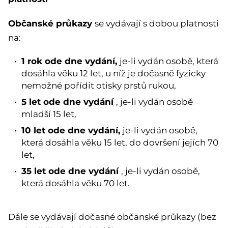
Občanské průkazy
se vydávají s dobou platnosti
na:
1 rok ode dne vydání,
je-li vydán osobě, která
dosáhla věku 12 let, u níž je dočasně fyzicky
nemožné pořídit otisky prstů rukou,
5 let ode dne vydání
, je-li vydán osobě
mladší 15 let,
10 let ode dne vydání,
je-li vydán osobě,
která dosáhla věku 15 let, do dovršení jejích 70
let,
35 let ode dne vydání
, je-li vydán osobě,
která dosáhla věku 70 let.
Dále se vydávají dočasné občanské průkazy (bez