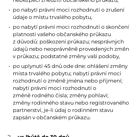
nebezpečí zneužití občanského průkazu,
po nabytí právní moci rozhodnutí o zrušení
údaje o místu trvalého pobytu,
po nabytí právní moci rozhodnutí o skončení
platnosti vašeho občanského průkazu
z důvodů: poškození průkazu; nesprávných
údajů nebo neoprávněně provedených změn
v průkazu; podstatné změny vaší podoby,
po uplynutí 45 dnů ode dne: ohlášení změny
místa trvalého pobytu; nabytí právní moci
rozhodnutí o změně jména nebo příjmení;
nabytí právní moci rozhodnutí o
změně rodného čísla; změny pohlaví;
změny rodinného stavu nebo registrovaného
partnerství, je-li údaj o rodinném stavu
zapsán v občanském průkazu.
ve lhůtě do 30 dnů