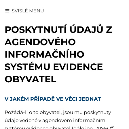
SVISLÉ MENU
POSKYTNUTÍ ÚDAJŮ Z
AGENDOVÉHO
INFORMAČNÍHO
SYSTÉMU EVIDENCE
OBYVATEL
V JAKÉM PŘÍPADĚ VE VĚCI JEDNAT
Požádá-li o to obyvatel, jsou mu poskytnuty
údaje vedené v agendovém informačním
systému evidence obyvatel (dále jen „AISEO“).