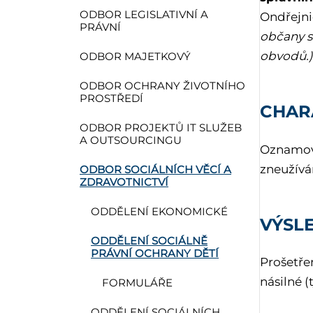
ODBOR LEGISLATIVNÍ A
Ondřejnic
PRÁVNÍ
občany s
obvodů.)
ODBOR MAJETKOVÝ
ODBOR OCHRANY ŽIVOTNÍHO
PROSTŘEDÍ
CHAR
ODBOR PROJEKTŮ IT SLUŽEB
A OUTSOURCINGU
Oznamova
zneužívá
ODBOR SOCIÁLNÍCH VĚCÍ A
ZDRAVOTNICTVÍ
ODDĚLENÍ EKONOMICKÉ
VÝSL
ODDĚLENÍ SOCIÁLNĚ
PRÁVNÍ OCHRANY DĚTÍ
Prošetře
násilné 
FORMULÁŘE
ODDĚLENÍ SOCIÁLNÍCH