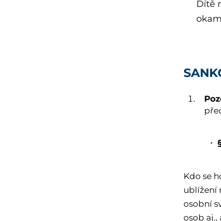
Dítě 
okamž
SANK
Poz
pře
Kdo se h
ublížení
osobní sv
osob aj.