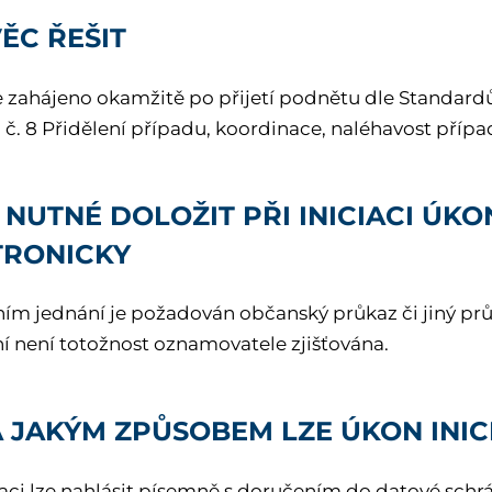
ĚC ŘEŠIT
e zahájeno okamžitě po přijetí podnětu dle Standardů 
 č. 8 Přidělení případu, koordinace, naléhavost přípa
 NUTNÉ DOLOŽIT PŘI INICIACI ÚK
TRONICKY
ním jednání je požadován občanský průkaz či jiný pr
 není totožnost oznamovatele zjišťována.
A JAKÝM ZPŮSOBEM LZE ÚKON INIC
uaci lze nahlásit písemně s doručením do datové sch