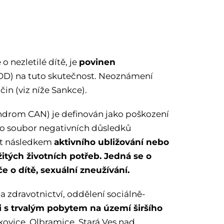
povinen
 nezletilé dítě, je
OD) na tuto skutečnost. Neoznámení
in (viz níže Sankce).
ndrom CAN) je definován jako poškození
e o soubor negativních důsledků
aktivního ubližování nebo
ut následkem
itých životních potřeb. Jedná se o
e o dítě, sexuální zneužívání.
 a zdravotnictví, oddělení sociálně-
i s trvalým pobytem na území širšího
imkovice, Olbramice, Stará Ves nad