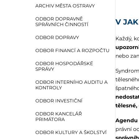
ARCHIV MĚSTA OSTRAVY
ODBOR DOPRAVNĚ
V JAK
SPRÁVNÍCH ČINNOSTÍ
ODBOR DOPRAVY
Každý, kd
upozorni
ODBOR FINANCÍ A ROZPOČTU
nebo zam
ODBOR HOSPODÁŘSKÉ
SPRÁVY
Syndrom 
tělesnéh
ODBOR INTERNÍHO AUDITU A
KONTROLY
špatného
nedosta
ODBOR INVESTIČNÍ
tělesné,
ODBOR KANCELÁŘ
PRIMÁTORA
Agendu ř
právní o
ODBOR KULTURY A ŠKOLSTVÍ
správní