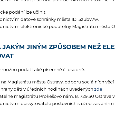
cké podání lze učinit:
ednictvím datové schránky města ID: 5zubv7w.
ednictvím elektronické podatelny Magistrátu města O
A JAKÝM JINÝM ZPŮSOBEM NEŽ EL
OVAT
e možno podat také písemně či osobně.
 na Magistrátu města Ostravy, odboru sociálních věcí 
chrany dětí v úředních hodinách uvedených
zde
atelně magistrátu Prokešovo nám. 8, 729 30 Ostrava 
ednictvím poskytovatele poštovních služeb zasláním 