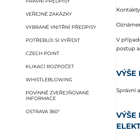
PRÁVNÍ PŘEDPISY
Kontakt
VEŘEJNÉ ZAKÁZKY
Oznámení
VYBRANÉ VNITŘNÍ PŘEDPISY
V případ
POTŘEBUJI SI VYŘÍDIT
postup a
CZECH POINT
KLIKACÍ ROZPOČET
VÝŠE
WHISTLEBLOWING
Správní a
POVINNĚ ZVEŘEJŇOVANÉ
INFORMACE
OSTRAVA 360°
VÝŠE 
ELEK