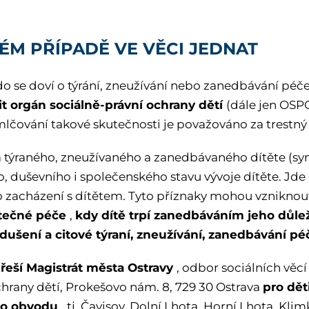
ÉM PŘÍPADĚ VE VĚCI JEDNAT
o se doví o týrání, zneužívání nebo zanedbávání péče o
t orgán sociálně-právní ochrany dětí
(dále jen OSP
lčování takové skutečnosti je považováno za trestný č
týraného, zneužívaného a zanedbávaného dítěte (sy
o, duševního i společenského stavu vývoje dítěte. Jd
 zacházení s dítětem. Tyto příznaky mohou vznikno
tečné péče
kdy dítě trpí zanedbáváním jeho důlež
,
 dušení a citové týraní, zneužívání, zanedbávání péč
eší Magistrát města Ostravy
, odbor sociálních věcí
pro dět
chrany dětí, Prokešovo nám. 8, 729 30 Ostrava
ho obvodu
, tj. Čavisov, Dolní Lhota, Horní Lhota, Kl