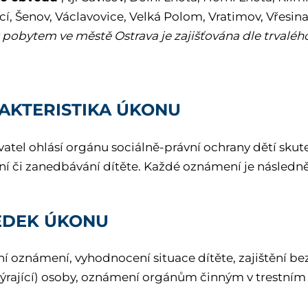
í, Šenov, Václavovice, Velká Polom, Vratimov, Vřesina
 pobytem ve městě Ostrava je zajišťována dle trvalého
AKTERISTIKA ÚKONU
tel ohlásí orgánu sociálně-právní ochrany dětí skuteč
ní či zanedbávání dítěte. Každé oznámení je následn
EDEK ÚKONU
ní oznámení, vyhodnocení situace dítěte, zajištění b
(týrající) osoby, oznámení orgánům činným v trestním 