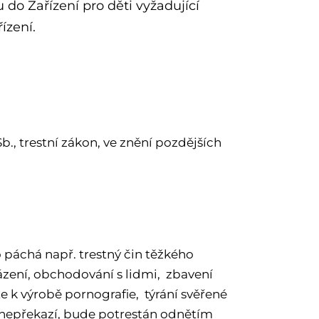
o Zařízení pro děti vyžadující
ízení.
b., trestní zákon, ve znění pozdějších
páchá např. trestný čin těžkého
ázení, obchodování s lidmi, zbavení
te k výrobě pornografie, týrání svěřené
 nepřekazí, bude potrestán odnětím