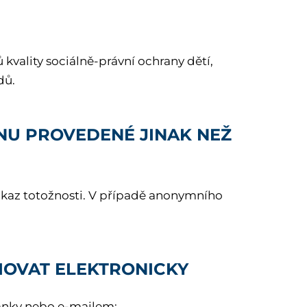
kvality sociálně-právní ochrany dětí,
dů.
ONU PROVEDENÉ JINAK NEŽ
ůkaz totožnosti. V případě anonymního
IOVAT ELEKTRONICKY
ránky nebo e-mailem: