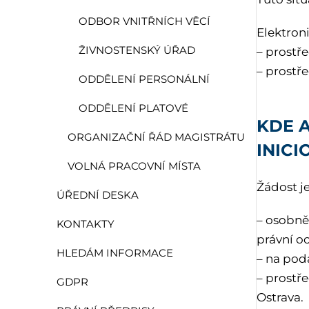
ODBOR VNITŘNÍCH VĚCÍ
Elektroni
ŽIVNOSTENSKÝ ÚŘAD
– prostř
– prostř
ODDĚLENÍ PERSONÁLNÍ
ODDĚLENÍ PLATOVÉ
KDE 
ORGANIZAČNÍ ŘÁD MAGISTRÁTU
INICI
VOLNÁ PRACOVNÍ MÍSTA
Žádost j
ÚŘEDNÍ DESKA
– osobně
KONTAKTY
právní o
HLEDÁM INFORMACE
– na pod
– prostř
GDPR
Ostrava.