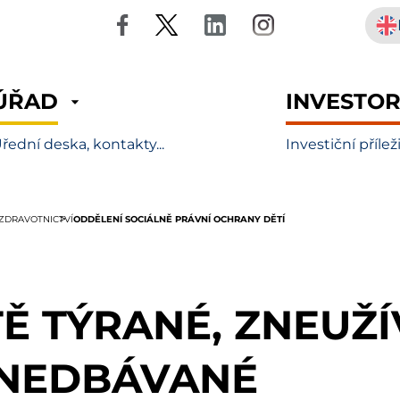
ÚŘAD
INVESTO
řední deska, kontakty...
Investiční přílež
ODDĚLENÍ SOCIÁLNĚ PRÁVNÍ OCHRANY DĚTÍ
 ZDRAVOTNICTVÍ
TĚ TÝRANÉ, ZNEUŽÍ
NEDBÁVANÉ