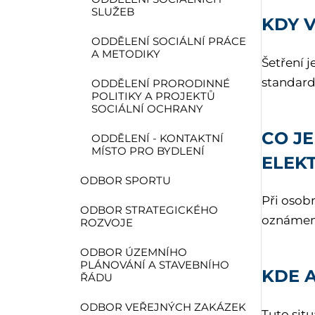
SLUŽEB
KDY V
ODDĚLENÍ SOCIÁLNÍ PRÁCE
A METODIKY
Šetření j
standard
ODDĚLENÍ PRORODINNÉ
POLITIKY A PROJEKTŮ
SOCIÁLNÍ OCHRANY
CO JE
ODDĚLENÍ - KONTAKTNÍ
MÍSTO PRO BYDLENÍ
ELEK
ODBOR SPORTU
Při osob
ODBOR STRATEGICKÉHO
oznámení
ROZVOJE
ODBOR ÚZEMNÍHO
PLÁNOVÁNÍ A STAVEBNÍHO
KDE 
ŘÁDU
ODBOR VEŘEJNÝCH ZAKÁZEK
Tuto sit