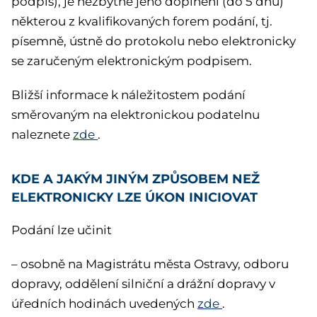
podpis), je nezbytné jeho doplnění (do 5 dnů)
některou z kvalifikovaných forem podání, tj.
písemně, ústně do protokolu nebo elektronicky
se zaručeným elektronickým podpisem.
Bližší informace k náležitostem podání
směrovaným na elektronickou podatelnu
naleznete
zde
.
KDE A JAKÝM JINÝM ZPŮSOBEM NEŽ
ELEKTRONICKY LZE ÚKON INICIOVAT
Podání lze učinit
– osobně na Magistrátu města Ostravy, odboru
dopravy, oddělení silniční a drážní dopravy v
úředních hodinách uvedených
zde
.