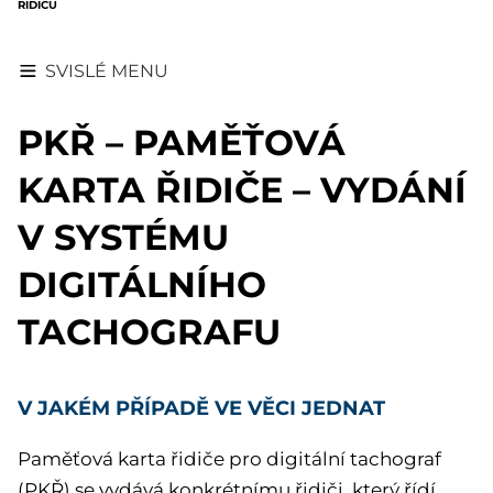
ŘIDIČŮ
SVISLÉ MENU
PKŘ – PAMĚŤOVÁ
KARTA ŘIDIČE – VYDÁNÍ
V SYSTÉMU
DIGITÁLNÍHO
TACHOGRAFU
V JAKÉM PŘÍPADĚ VE VĚCI JEDNAT
Paměťová karta řidiče pro digitální tachograf
(PKŘ) se vydává konkrétnímu řidiči, který řídí