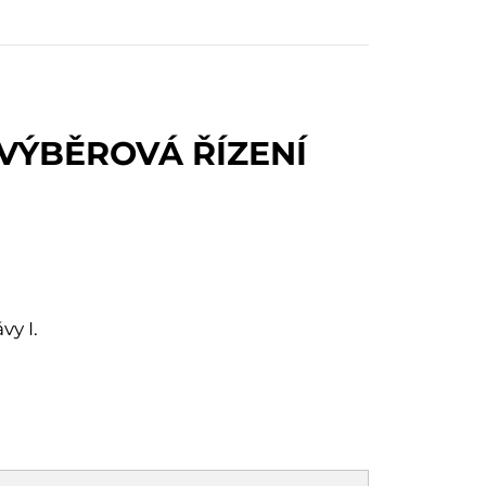
 VÝBĚROVÁ ŘÍZENÍ
vy I.