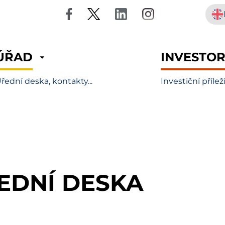
ÚŘAD
INVESTO
řední deska, kontakty...
Investiční přílež
EDNÍ DESKA