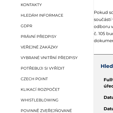
KONTAKTY
Pokud so
HLEDÁM INFORMACE
součástí
GDPR
odboru v
č. 105 b
PRÁVNÍ PŘEDPISY
dokument
VEŘEJNÉ ZAKÁZKY
VYBRANÉ VNITŘNÍ PŘEDPISY
Hled
POTŘEBUJI SI VYŘÍDIT
CZECH POINT
Full
úře
KLIKACÍ ROZPOČET
Dat
WHISTLEBLOWING
Dat
POVINNĚ ZVEŘEJŇOVANÉ