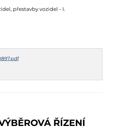
del, přestavby vozidel - I.
897.pdf
 VÝBĚROVÁ ŘÍZENÍ