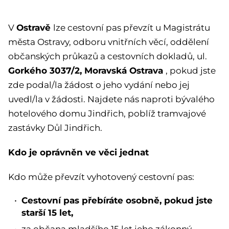
Ostravě
V
lze cestovní pas převzít u Magistrátu
města Ostravy, odboru vnitřních věcí, oddělení
občanských průkazů a cestovních dokladů, ul.
Gorkého 3037/2, Moravská Ostrava
, pokud jste
zde podal/la žádost o jeho vydání nebo jej
uvedl/la v žádosti. Najdete nás naproti bývalého
hotelového domu Jindřich, poblíž tramvajové
zastávky Důl Jindřich.
Kdo je oprávněn ve věci jednat
Kdo může převzít vyhotovený cestovní pas:
Cestovní pas přebíráte osobně, pokud jste
starší 15 let,
za občana mladšího 15 let jeho zákonný