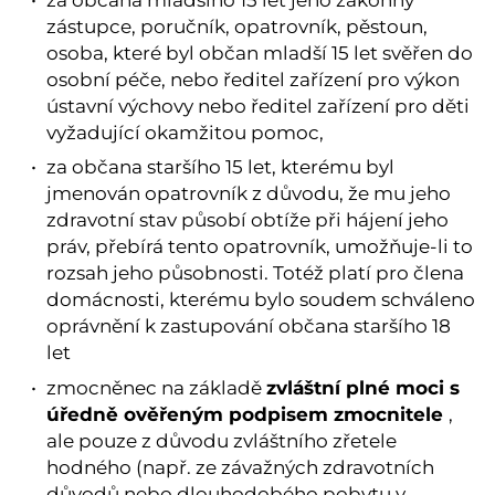
zástupce, poručník, opatrovník, pěstoun,
osoba, které byl občan mladší 15 let svěřen do
osobní péče, nebo ředitel zařízení pro výkon
ústavní výchovy nebo ředitel zařízení pro děti
vyžadující okamžitou pomoc,
za občana staršího 15 let, kterému byl
jmenován opatrovník z důvodu, že mu jeho
zdravotní stav působí obtíže při hájení jeho
práv, přebírá tento opatrovník, umožňuje-li to
rozsah jeho působnosti. Totéž platí pro člena
domácnosti, kterému bylo soudem schváleno
oprávnění k zastupování občana staršího 18
let
zvláštní plné moci s
zmocněnec na základě
úředně ověřeným podpisem zmocnitele
,
ale pouze z důvodu zvláštního zřetele
hodného (např. ze závažných zdravotních
důvodů nebo dlouhodobého pobytu v