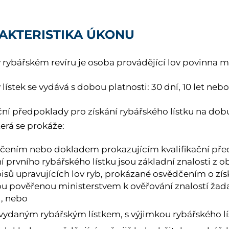
AKTERISTIKA ÚKONU
v rybářském revíru je osoba provádějící lov povinna mí
lístek se vydává s dobou platnosti: 30 dní, 10 let neb
ační předpoklady pro získání rybářského lístku na dob
erá se prokáže:
čením nebo dokladem prokazujícím kvalifikační před
í prvního rybářského lístku jsou základní znalosti z ob
isů upravujících lov ryb, prokázané osvědčením o zí
u pověřenou ministerstvem k ověřování znalostí žada
), nebo
 vydaným rybářským lístkem, s výjimkou rybářského lí