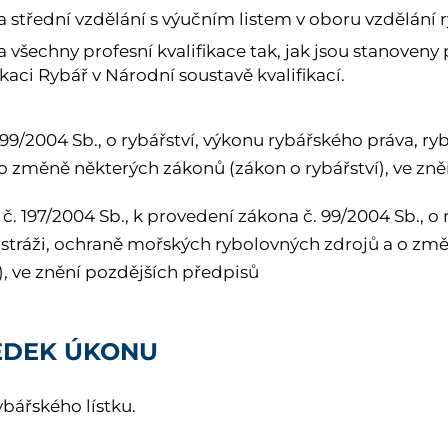
la střední vzdělání s výučním listem v oboru vzdělání 
a všechny profesní kvalifikace tak, jak jsou stanoven
ikaci Rybář v Národní soustavě kvalifikací.
99/2004 Sb., o rybářství, výkonu rybářského práva, ry
 o změně některých zákonů (zákon o rybářství), ve zn
č. 197/2004 Sb., k provedení zákona č. 99/2004 Sb., o
 stráži, ochraně mořských rybolovných zdrojů a o zm
), ve znění pozdějších předpisů
EDEK ÚKONU
ybářského lístku.