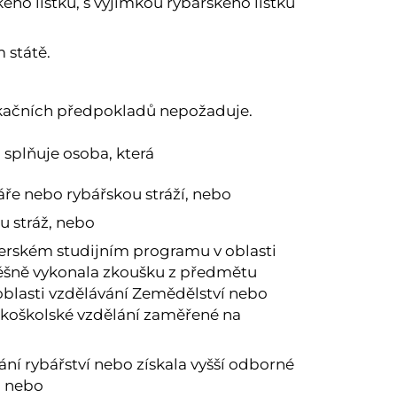
ého lístku, s výjimkou rybářského lístku
 státě.
fikačních předpokladů nepožaduje.
 splňuje osoba, která
e nebo rybářskou stráží, nebo
u stráž, nebo
terském studijním programu v oblasti
ěšně vykonala zkoušku z předmětu
 oblasti vzdělávání Zemědělství nebo
sokoškolské vzdělání zaměřené na
ání rybářství nebo získala vyšší odborné
, nebo