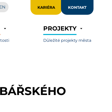
EN
KARIÉRA
KONTAKT
R
PROJEKTY
itosti
Důležité projekty města
YBÁŘSKÉHO