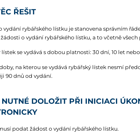
ĚC ŘEŠIT
o vydání rybářského lístku je stanovena správním řá
žádosti o vydání rybářského lístku, a to včetně všech
lístek se vydává s dobou platnosti: 30 dní, 10 let neb
doby, na kterou se vydává rybářský lístek nesmí pře
ji 90 dnů od vydání.
 NUTNÉ DOLOŽIT PŘI INICIACI Ú
TRONICKY
musí podat žádost o vydání rybářského lístku.