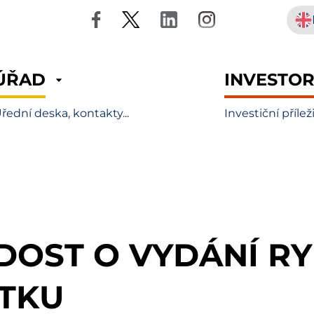
ÚŘAD
INVESTO
řední deska, kontakty...
Investiční přílež
DOST O VYDÁNÍ R
STKU