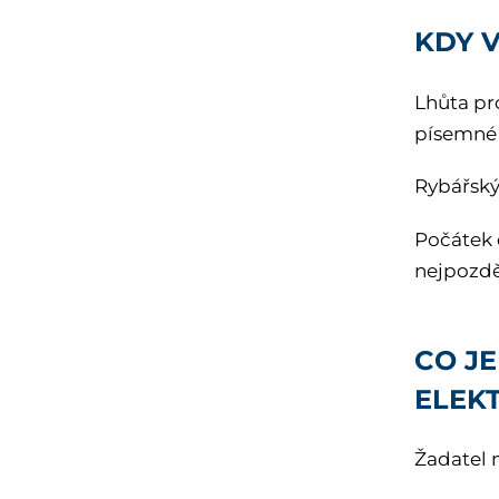
KDY V
Lhůta pr
písemné 
Rybářský 
Počátek 
nejpozdě
CO JE
ELEK
Žadatel 