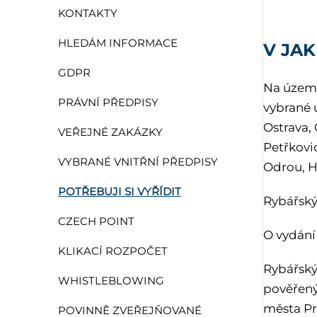
KONTAKTY
HLEDÁM INFORMACE
V JAK
GDPR
Na území
PRÁVNÍ PŘEDPISY
vybrané 
Ostrava, 
VEŘEJNÉ ZAKÁZKY
Petřkovi
VYBRANÉ VNITŘNÍ PŘEDPISY
Odrou, H
POTŘEBUJI SI VYŘÍDIT
Rybářský 
CZECH POINT
O vydání
KLIKACÍ ROZPOČET
Rybářský
WHISTLEBLOWING
pověřený
města Pr
POVINNĚ ZVEŘEJŇOVANÉ