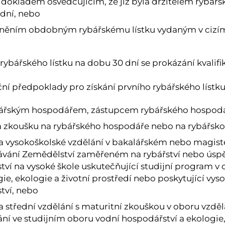
 dokladem osvědčujícím, že již byla držitelem rybářsk
 dní, nebo
něním obdobným rybářskému lístku vydaným v cizím
 rybářského lístku na dobu 30 dní se prokázání kvali
ční předpoklady pro získání prvního rybářského lístku
bářským hospodářem, zástupcem rybářského hospodář
la zkoušku na rybářského hospodáře nebo na rybářsko
la vysokoškolské vzdělání v bakalářském nebo magis
ávání Zemědělství zaměřeném na rybářství nebo úsp
ství na vysoké škole uskutečňující studijní program v
gie, ekologie a životní prostředí nebo poskytující vy
ství, nebo
la střední vzdělání s maturitní zkouškou v oboru vzděl
ání ve studijním oboru vodní hospodářství a ekologie