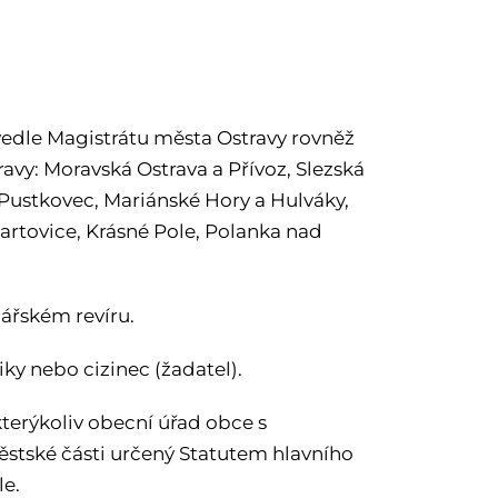
 vedle Magistrátu města Ostravy rovněž
y: Moravská Ostrava a Přívoz, Slezská
, Pustkovec, Mariánské Hory a Hulváky,
artovice, Krásné Pole, Polanka nad
bářském revíru.
y nebo cizinec (žadatel).
terýkoliv obecní úřad obce s
tské části určený Statutem hlavního
le.