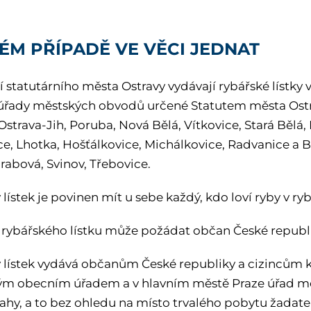
ÉM PŘÍPADĚ VE VĚCI JEDNAT
 statutárního města Ostravy vydávají rybářské lístky
úřady městských obvodů určené Statutem města Ostrav
Ostrava-Jih, Poruba, Nová Bělá, Vítkovice, Stará Bělá
ce, Lhotka, Hošťálkovice, Michálkovice, Radvanice a B
rabová, Svinov, Třebovice.
lístek je povinen mít u sebe každý, kdo loví ryby v ry
 rybářského lístku může požádat občan České republik
 lístek vydává občanům České republiky a cizincům k
m obecním úřadem a v hlavním městě Praze úřad měs
ahy, a to bez ohledu na místo trvalého pobytu žadate