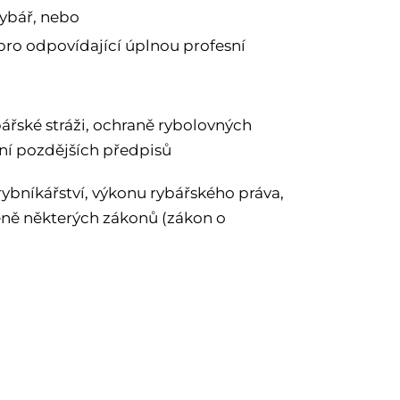
rybář, nebo
y pro odpovídající úplnou profesní
bářské stráži, ochraně rybolovných
ění pozdějších předpisů
 rybníkářství, výkonu rybářského práva,
ěně některých zákonů (zákon o