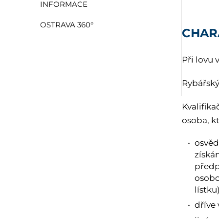
INFORMACE
OSTRAVA 360°
CHAR
Při lovu 
Rybářský 
Kvalifik
osoba, kt
osvěd
získán
předp
osobo
lístku
dříve