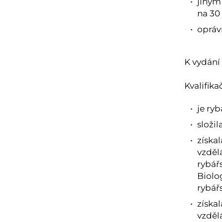
jiným
na 30
opráv
K vydání
Kvalifika
je ry
složi
získa
vzděl
rybář
Biolo
rybář
získa
vzděl