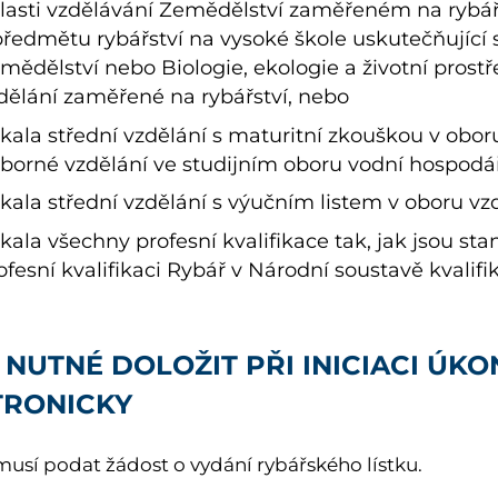
lasti vzdělávání Zemědělství zaměřeném na rybá
předmětu rybářství na vysoké škole uskutečňující s
mědělství nebo Biologie, ekologie a životní prost
dělání zaměřené na rybářství, nebo
skala střední vzdělání s maturitní zkouškou v oboru
borné vzdělání ve studijním oboru vodní hospodář
skala střední vzdělání s výučním listem v oboru vz
skala všechny profesní kvalifikace tak, jak jsou s
ofesní kvalifikaci Rybář v Národní soustavě kvalifik
 NUTNÉ DOLOŽIT PŘI INICIACI ÚK
TRONICKY
musí podat žádost o vydání rybářského lístku.