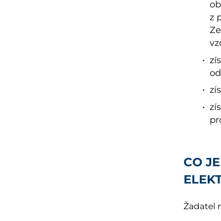
ob
z 
Ze
vz
zí
od
zí
zí
pr
CO JE
ELEK
Žadatel 