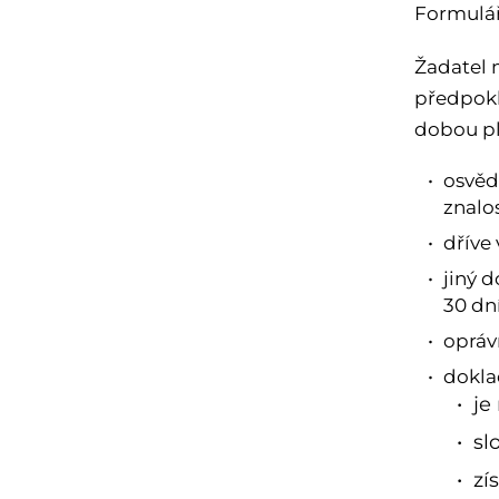
Formulář
Žadatel m
předpokl
dobou pl
osvěd
znalo
dříve 
jiný d
30 dn
opráv
dokla
je
sl
zí