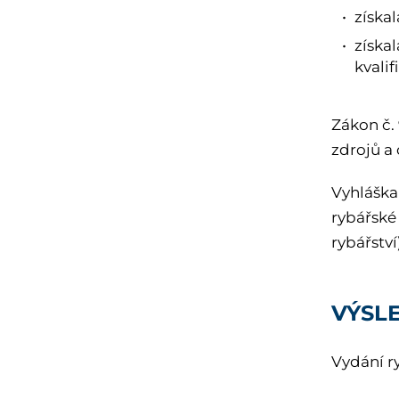
získa
získal
kvalif
Zákon č. 
zdrojů a
Vyhláška 
rybářské
rybářství
VÝSL
Vydání r