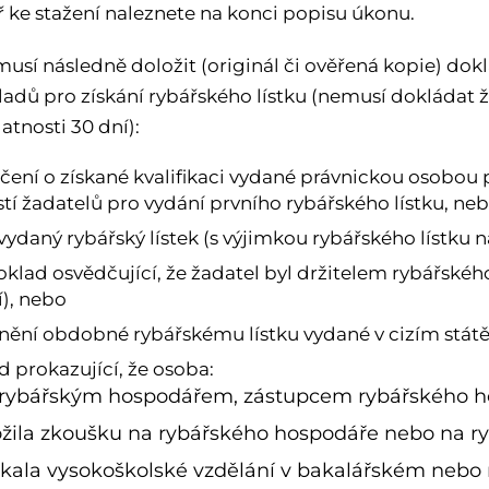
 ke stažení naleznete na konci popisu úkonu.
usí následně doložit (originál či ověřená kopie) dokl
adů pro získání rybářského lístku (nemusí dokládat ža
atnosti 30 dní):
čení o získané kvalifikaci vydané právnickou osobou
stí žadatelů pro vydání prvního rybářského lístku, ne
vydaný rybářský lístek (s výjimkou rybářského lístku n
oklad osvědčující, že žadatel byl držitelem rybářského
í), nebo
nění obdobné rybářskému lístku vydané v cizím státě
d prokazující, že osoba:
 rybářským hospodářem, zástupcem rybářského ho
ožila zkoušku na rybářského hospodáře nebo na ry
skala vysokoškolské vzdělání v bakalářském neb