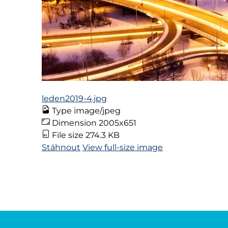
leden2019-4.jpg
Type
image/jpeg
Dimension
2005x651
File size
274.3 KB
Stáhnout
View full-size image