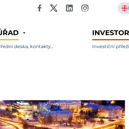
ÚŘAD
INVESTO
řední deska, kontakty...
Investiční přílež