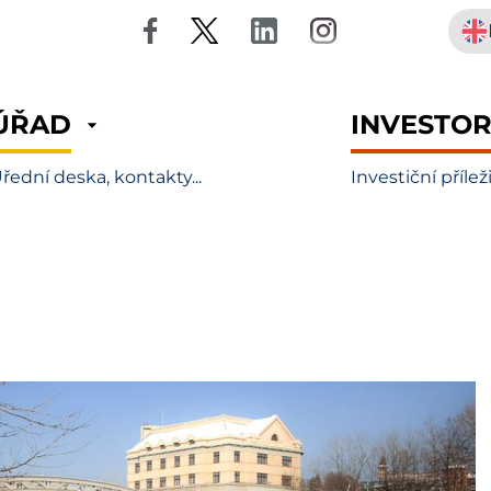
ÚŘAD
INVESTO
řední deska, kontakty...
Investiční přílež