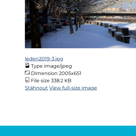
leden2019-3.jpg
Type
image/jpeg
Dimension
2005x651
File size
338.2 KB
Stáhnout
View full-size image