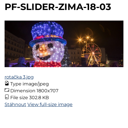
PF-SLIDER-ZIMA-18-03
rotačka 3.jpg
Type
image/jpeg
Dimension
1800x707
File size
302.8 KB
Stáhnout
View full-size image