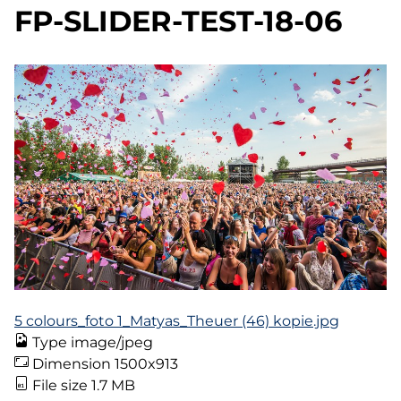
FP-SLIDER-TEST-18-06
5 colours_foto 1_Matyas_Theuer (46) kopie.jpg
Type
image/jpeg
Dimension
1500x913
File size
1.7 MB