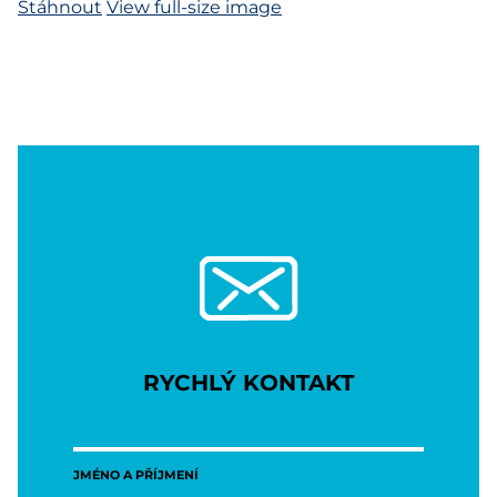
Stáhnout
View full-size image
RYCHLÝ KONTAKT
JMÉNO A PŘÍJMENÍ