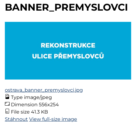
BANNER_PREMYSLOVCI
ostrava_banner_premyslovci.jpg
Type
image/jpeg
Dimension
556x254
File size
41.3 KB
Stáhnout
View full-size image