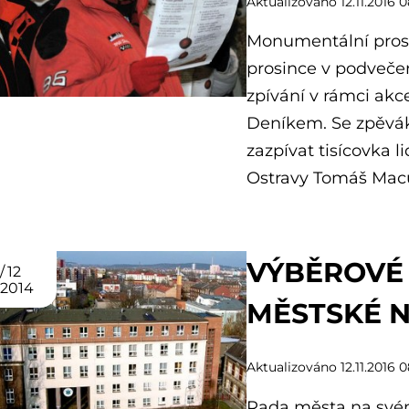
Aktualizováno 12.11.2016 0
Monumentální prosto
prosince v podvečer
zpívání v rámci akc
Deníkem. Se zpěvá
zazpívat tisícovka l
Ostravy Tomáš Macu
VÝBĚROVÉ 
12
2014
MĚSTSKÉ 
Aktualizováno 12.11.2016 0
Rada města na svém 