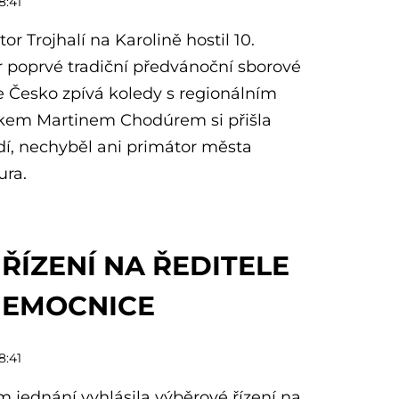
8:41
r Trojhalí na Karolině hostil 10.
 poprvé tradiční předvánoční sborové
e Česko zpívá koledy s regionálním
kem Martinem Chodúrem si přišla
idí, nechyběl ani primátor města
ra.
ŘÍZENÍ NA ŘEDITELE
NEMOCNICE
8:41
jednání vyhlásila výběrové řízení na