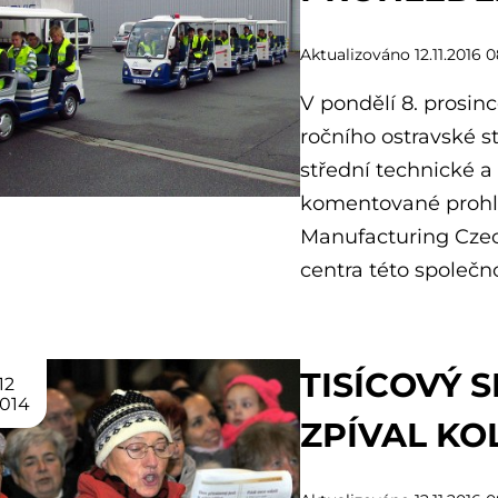
Aktualizováno 12.11.2016 0
V pondělí 8. prosin
ročního ostravské s
střední technické a 
komentované prohl
Manufacturing Czech
centra této společno
TISÍCOVÝ 
12
014
ZPÍVAL KO