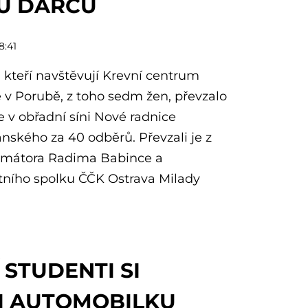
U DÁRCŮ
8:41
 kteří navštěvují Krevní centrum
 v Porubě, z toho sedm žen, převzalo
e v obřadní síni Nové radnice
anského za 40 odběrů. Převzali je z
imátora Radima Babince a
ního spolku ČČK Ostrava Milady
 STUDENTI SI
I AUTOMOBILKU