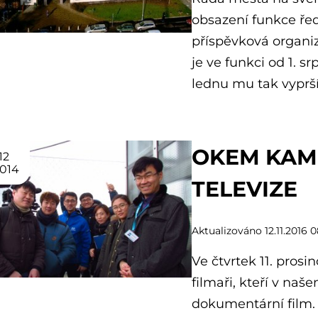
obsazení funkce ře
příspěvková organi
je ve funkci od 1. s
lednu mu tak vyprš
OKEM KAM
12
014
TELEVIZE
Aktualizováno 12.11.2016 0
Ve čtvrtek 11. prosin
filmaři, kteří v naš
dokumentární film