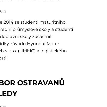
8:41
ce 2014 se studenti maturitního
třední průmyslové školy a studenti
dopravní školy zúčastnili
ídky závodu Hyundai Motor
 s. r. o. (HMMC) a logistického
sti.
SBOR OSTRAVANŮ
LEDY