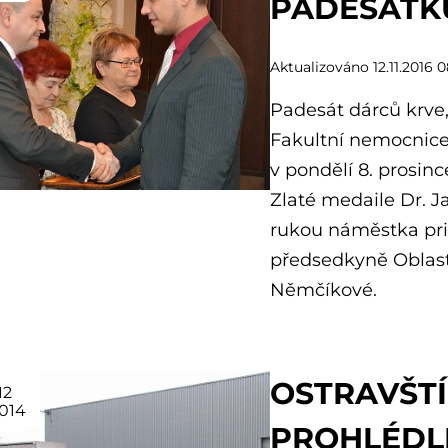
PADESÁTK
Aktualizováno 12.11.2016 0
Padesát dárců krve,
Fakultní nemocnice
v pondělí 8. prosinc
Zlaté medaile Dr. J
rukou náměstka pr
předsedkyně Oblast
Němčíkové.
OSTRAVŠTÍ
12
014
PROHLÉDL