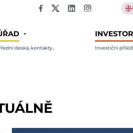
ÚŘAD
INVESTO
řední deska, kontakty...
Investiční přílež
TUÁLNĚ