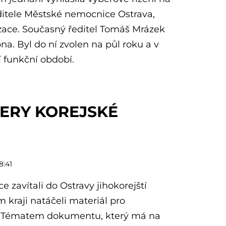
ditele Městské nemocnice Ostrava,
zace. Současný ředitel Tomáš Mrázek
rpna. Byl do ní zvolen na půl roku a v
í funkční období.
ERY KOREJSKÉ
8:41
ce zavítali do Ostravy jihokorejští
em kraji natáčeli materiál pro
. Tématem dokumentu, který má na