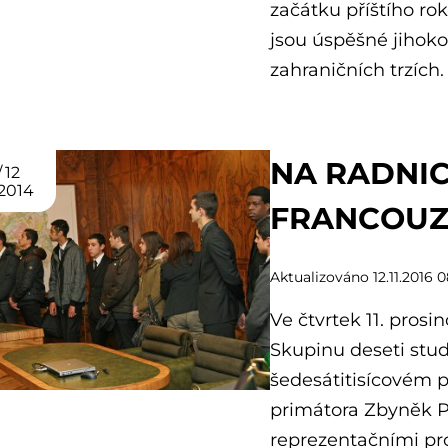
začátku příštího rok
jsou úspěšné jihoko
zahraničních trzích.
NA RADNIC
12
2014
FRANCOUZ
Aktualizováno 12.11.2016 0
Ve čtvrtek 11. prosi
Skupinu deseti stud
šedesátitisícovém p
primátora Zbyněk Pr
reprezentačními pro