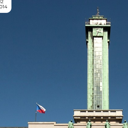
12
014