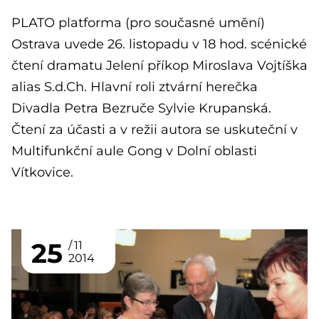
PLATO platforma (pro současné umění)
Ostrava uvede 26. listopadu v 18 hod. scénické
čtení dramatu Jelení příkop Miroslava Vojtíška
alias S.d.Ch. Hlavní roli ztvární herečka
Divadla Petra Bezruče Sylvie Krupanská.
Čtení za účasti a v režii autora se uskuteční v
Multifunkční aule Gong v Dolní oblasti
Vítkovice.
25
11
2014