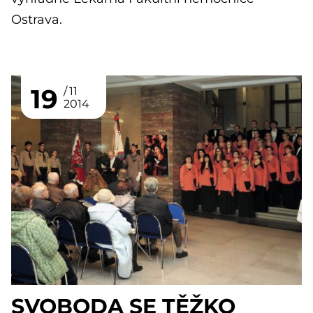
Ostrava.
19
11
2014
SVOBODA SE TĚŽKO