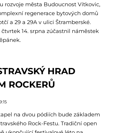
u rozvoje města Budoucnost Vítkovic,
 komplexní regenerace bytových domů
otčí a 29 a 29A v ulici Štramberské.
e čtvrtek 14. srpna zúčastnil náměstek
těpánek.
STRAVSKÝ HRAD
EM ROCKERŮ
9:15
kapel na dvou pódiích bude základem
stravského Rock-Festu. Tradiční open
ně ukončující festivalové léto na