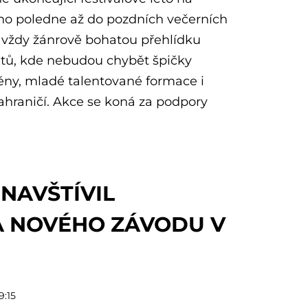
ho poledne až do pozdních večerních
 vždy žánrově bohatou přehlídku
etů, kde nebudou chybět špičky
ny, mladé talentované formace i
zahraničí. Akce se koná za podpory
NAVŠTÍVIL
A NOVÉHO ZÁVODU V
9:15