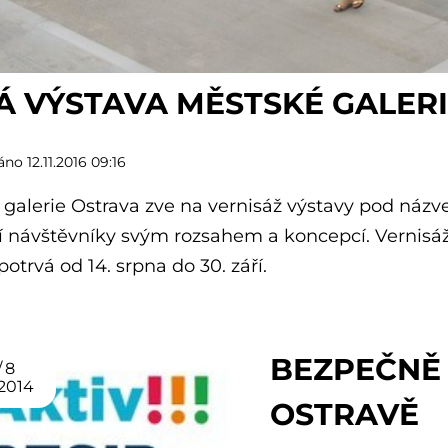
 VÝSTAVA MĚSTSKÉ GALERI
no 12.11.2016 09:16
galerie Ostrava zve na vernisáž výstavy pod názv
 návštěvníky svým rozsahem a koncepcí. Vernisáž s
potrvá od 14. srpna do 30. září.
BEZPEČNĚ 
8
2014
OSTRAVĚ