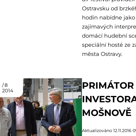
Ostravsku od brzké
hodin nabídne jako
zajímavých interpr
domácí hudební scé
speciální hosté ze 
města Ostravy.
PRIMÁTOR 
8
2014
INVESTOR
MOŠNOVĚ
Aktualizováno 12.11.2016 0