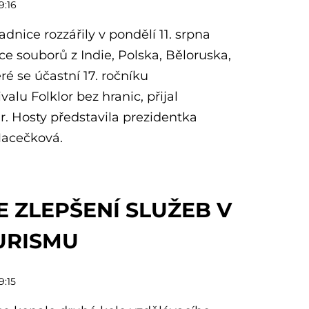
9:16
adnice rozzářily v pondělí 11. srpna
ce souborů z Indie, Polska, Běloruska,
ré se účastní 17. ročníku
alu Folklor bez hranic, přijal
r. Hosty představila prezidentka
Macečková.
E ZLEPŠENÍ SLUŽEB V
URISMU
9:15