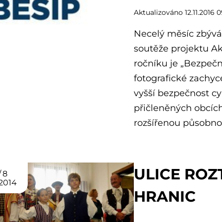
Aktualizováno 12.11.2016 0
Necelý měsíc zbývá 
soutěže projektu Ak
ročníku je „Bezpečno
fotografické zachyc
vyšší bezpečnost cy
přičleněných obcích
rozšířenou působnos
ULICE ROZ
8
2014
HRANIC