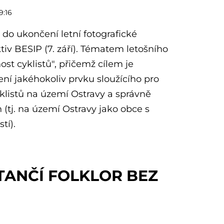
9:16
do ukončení letní fotografické
tiv BESIP (7. září). Tématem letošního
st cyklistů", přičemž cílem je
ení jakéhokoliv prvku sloužícího pro
klistů na území Ostravy a správně
 (tj. na území Ostravy jako obce s
tí).
TANČÍ FOLKLOR BEZ