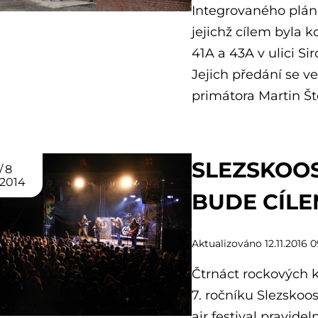
Integrovaného plán
jejichž cílem byla
41A a 43A v ulici Sir
Jejich předání se v
primátora Martin Š
SLEZSKOO
8
2014
BUDE CÍL
Aktualizováno 12.11.2016 0
Čtrnáct rockových 
7. ročníku Slezskoo
air festival pravidel