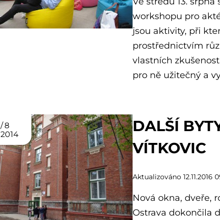
Ve středu 13. srpna
workshopu pro akté
jsou aktivity, při kt
prostřednictvím rů
vlastních zkušeností
pro ně užitečný a vyu
DALŠÍ BY
8
2014
VÍTKOVIC
Aktualizováno 12.11.2016 0
Nová okna, dveře, ro
Ostrava dokončila d