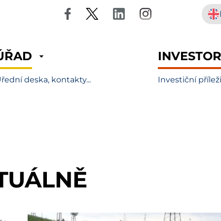
ÚŘAD
INVESTO
řední deska, kontakty...
Investiční přílež
TUÁLNĚ