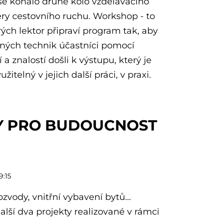
 se konalo druhé kolo vzdělávacího
ry cestovního ruchu. Workshop - to
erých lektor připraví program tak, aby
zných technik účastníci pomocí
 a znalostí došli k výstupu, který je
žitelný v jejich další práci, v praxi.
TY PRO BUDOUCNOST
9:15
zvody, vnitřní vybavení bytů...
alší dva projekty realizované v rámci