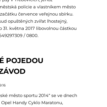
městská policie a vlastníkem město
a začátku července veřejnou sbírku.
sud opuštěných zvířat lhostejný,
 31. května 2017 libovolnou částkou
 1649297309 / 0800.
É POJEDOU
 ZÁVOD
9:16
ské město sportu 2014“ se ve dnech
tní Opel Handy Cyklo Maratonu,