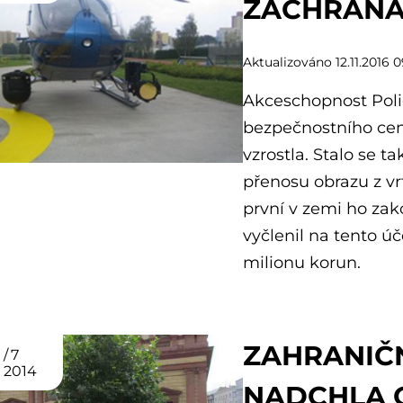
ZÁCHRAN
Aktualizováno 12.11.2016 0
Akceschopnost Poli
bezpečnostního cen
vzrostla. Stalo se 
přenosu obrazu z vr
první v zemi ho zako
vyčlenil na tento úč
milionu korun.
ZAHRANIČ
7
2014
NADCHLA 