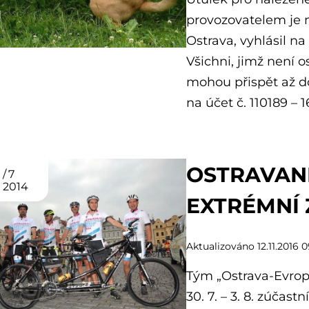
provozovatelem je 
Ostrava, vyhlásil n
Všichni, jimž není o
mohou přispět až do
na účet č. 110189 –
OSTRAVAN
7
2014
EXTRÉMNÍ
Aktualizováno 12.11.2016 0
Tým „Ostrava-Evrop
30. 7. – 3. 8. zúčas