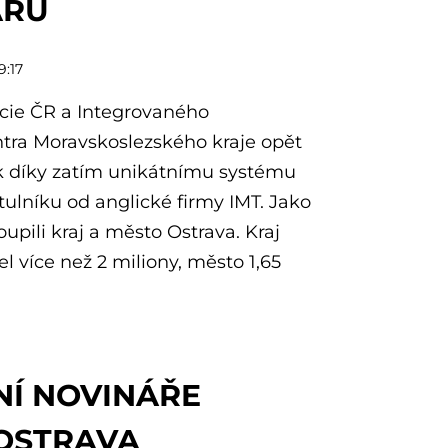
ÁŘŮ
9:17
cie ČR a Integrovaného
tra Moravskoslezského kraje opět
tak díky zatím unikátnímu systému
tulníku od anglické firmy IMT. Jako
upili kraj a město Ostrava. Kraj
el více než 2 miliony, město 1,65
NÍ NOVINÁŘE
OSTRAVA