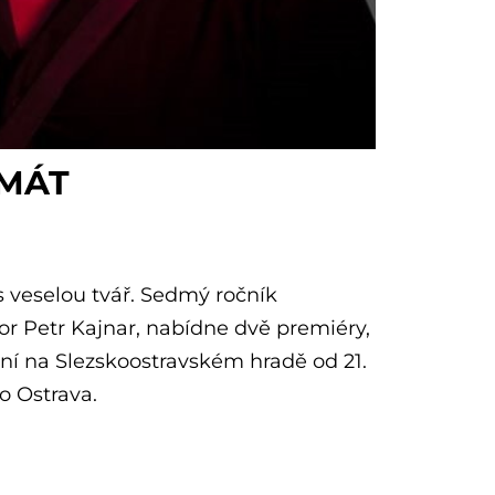
SMÁT
s veselou tvář. Sedmý ročník
tor Petr Kajnar, nabídne dvě premiéry,
ční na Slezskoostravském hradě od 21.
o Ostrava.