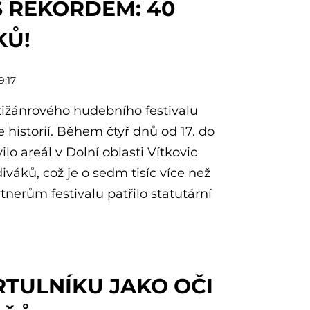
 REKORDEM: 40
KŮ!
9:17
tižánrového hudebního festivalu
e historií. Během čtyř dnů od 17. do
ilo areál v Dolní oblasti Vítkovic
iváků, což je o sedm tisíc více než
tnerům festivalu patřilo statutární
TULNÍKU JAKO OČI