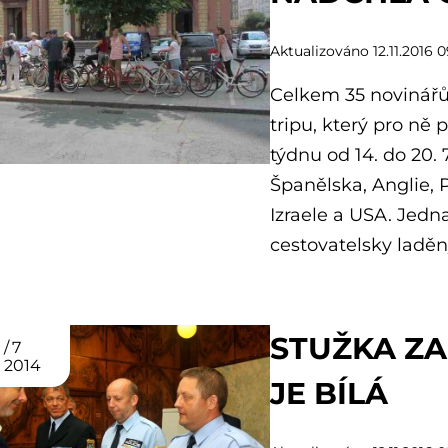
Aktualizováno 12.11.2016 0
Celkem 35 novinářů 
tripu, který pro ně 
týdnu od 14. do 20. 7.
Španělska, Anglie, P
Izraele a USA. Jedn
cestovatelsky laděn
STUŽKA ZA
7
2014
JE BÍLÁ