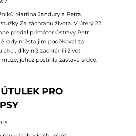
9:17
žníků Martina Jandury a Petra
 stužky Za záchranu života. V úterý 22.
bně předal primátor Ostravy Petr
é rady města jim poděkoval za
akci, díky níž zachránili život
 muže, jehož postihla zástava srdce.
 ÚTULEK PRO
 PSY
9:16
 psy v Třebovicích, jehož