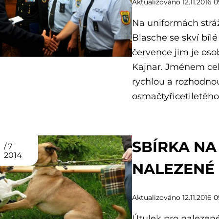
Aktualizováno 12.11.2016 0
Na uniformách strá
Blasche se skví bílé
července jim je oso
Kajnar. Jménem cel
rychlou a rozhodnou 
osmačtyřicetiletého
SBÍRKA NA
7
2014
NALEZENÉ
Aktualizováno 12.11.2016 0
Útulek pro nalezené