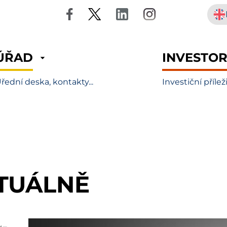
ÚŘAD
INVESTO
řední deska, kontakty...
Investiční přílež
TUÁLNĚ