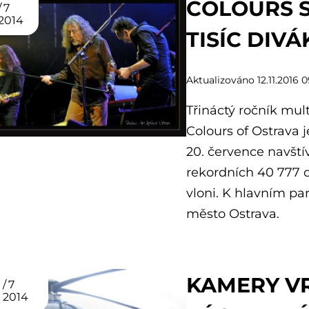
COLOURS S
7
2014
TISÍC DIVÁ
Aktualizováno 12.11.2016 0
Třináctý ročník mul
Colours of Ostrava j
20. července navštív
rekordních 40 777 d
vloni. K hlavním par
město Ostrava.
KAMERY VR
7
2014